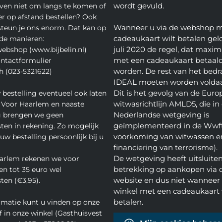
wordt gevuld.
even niet om langs te komen of
ver op afstand bestellen? Ook
Wanneer u via de webshop 
teun je ons enorm. Dat kan op
cadeaukaart wilt betalen geld
de manieren:
juli 2020 de regel, dat maxim
webshop (www.bijbelin.nl)
met een cadeaukaart betaal
ontactformulier
worden. De rest van het bedra
h (023-5321622)
IDEAL moeten worden volda
Dit is het gevolg van de Euro
 bestelling eventueel ook laten
witwasrichtlijn AMLD5, die in
 Voor Haarlem en naaste
Nederlandse wetgeving is
 brengen we geen
geïmplementeerd in de Wwft
ten in rekening. Zo mogelijk
voorkoming van witwassen e
w bestelling persoonlijk bij u
financiering van terrorisme).
De wetgeving heeft uitsluite
arlem rekenen we voor
betrekking op aankopen via 
en tot 35 euro wel
website en dus niet wanneer 
ten (€3,95).
winkel met een cadeaukaart 
betalen.
rmatie kunt u vinden op onze
f in onze winkel (Gasthuisvest