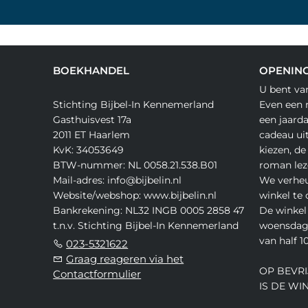
BOEKHANDEL
OPENING
U bent va
Stichting Bijbel-In Kennemerland
Even een 
Gasthuisvest 17a
een jaard
2011 ET Haarlem
cadeau ui
KvK: 34053649
kiezen, de
BTW-nummer: NL 0058.21.538.B01
roman lez
Mail-adres: info@bijbelin.nl
We verheu
Website/webshop: www.bijbelin.nl
winkel te
Bankrekening: NL32 INGB 0005 2858 47
De winkel 
t.n.v. Stichting Bijbel-In Kennemerland
woensdag,
van half 10
023-5321622
Graag reageren via het
OP BEVRI
Contactformulier
IS DE WI