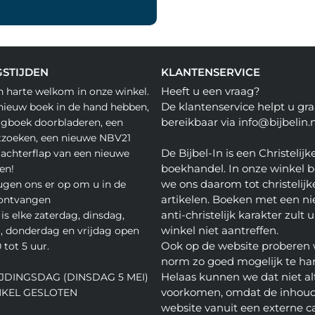
STIJDEN
KLANTENSERVICE
Heeft u een vraag?
n harte welkom in onze winkel.
De klantenservice helpt u gra
nieuw boek in de hand hebben,
bereikbaar via info@bijbelin.n
agboek doorbladeren, een
tzoeken, een nieuwe NBV21
De Bijbel-In is een Christelijk
 achterflap van een nieuwe
boekhandel. In onze winkel 
en!
we ons daarom tot christelijk
gen ons er op om u in de
artikelen. Boeken met een nie
 ontvangen
anti-christelijk karakter zult u
is elke zaterdag, dinsdag,
winkel niet aantreffen.
 donderdag en vrijdag open
Ook op de website proberen 
 tot 5 uur.
norm zo goed mogelijk te ha
Helaas kunnen we dat niet alt
JDINGSDAG (DINSDAG 5 MEI)
voorkomen, omdat de inhoud
NKEL GESLOTEN
website vanuit een externe c