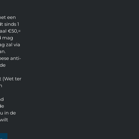
met een
t sinds 1
aal €50,=
d mag
g zal via
an.
pese anti-
 de
 (Wet ter
n
nd
de
u in de
wilt