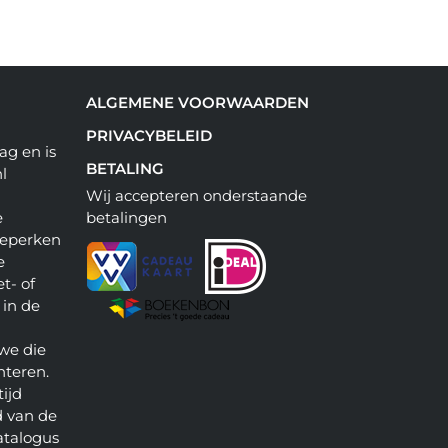
ALGEMENE VOORWAARDEN
PRIVACYBELEID
ag en is
BETALING
l
Wij accepteren onderstaande
e
betalingen
beperken
e
t- of
 in de
we die
nteren.
ijd
 van de
atalogus