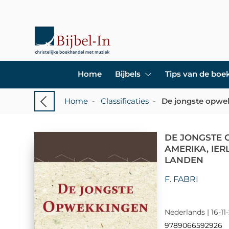
Home
Bijbels
Tips van de bo
Home
-
Classificaties
-
De jongste opwek
DE JONGSTE 
AMERIKA, IE
LANDEN
F. FABRI
Nederlands | 16-11
9789066592926