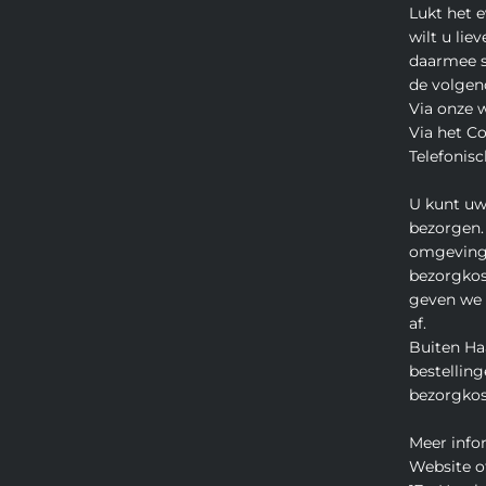
Lukt het 
wilt u lie
daarmee s
de volgen
Via onze 
Via het C
Telefonisc
U kunt uw
bezorgen.
omgeving
bezorgkos
geven we u
af.
Buiten Ha
bestelling
bezorgkos
Meer info
Website o