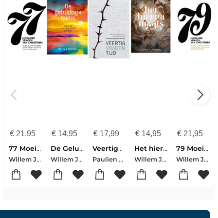
€
21,95
€
14,95
€
17,99
€
14,95
€
21,95
77 Moeilijke vragen van christenen
De Gelukkige mens
Veertigvragentijd
Het hiernamaals
79 Moeilijke vragen van christenen
Willem J. Ouweneel
Willem J. Ouweneel
Paulien Vervoorn-Willem J. Ouweneel
Willem J. Ouweneel
Willem J. Ouweneel