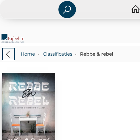
Home
-
Classificaties
-
Rebbe & rebel