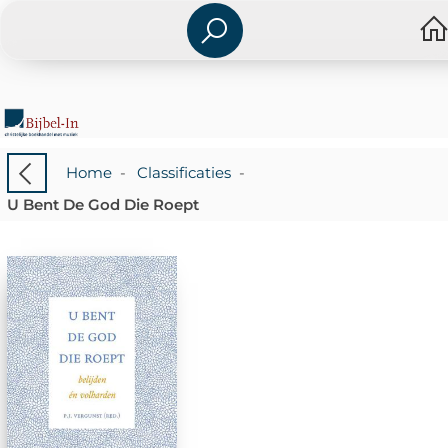
Home
-
Classificaties
-
U Bent De God Die Roept