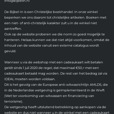
info@bijbelin.nl
De Bijbel-In is een Christelijke boekhandel. In onze winkel
beperken we ons daarom tot christelijke artikelen. Boeken met
een niet- of anti-christelijk karakter zult u in de winkel niet
aantreffen.
Ook op de website proberen we die norm zo goed mogelijk te
hanteren. Helaas kunnen we dat niet altijd voorkomen, omdat de
inhoud van de website vanuit een externe catalogus wordt
gevuld.
Wanneer u via de webshop met een cadeaukaart wilt betalen
geldt sinds 1 juli 2020 de regel, dat maximaal €50,= met een
cadeaukaart betaald mag worden. De rest van het bedrag zal via
IDEAL moeten worden voldaan.
Dit is het gevolg van de Europese anti-witwasrichtlijn AMLD5, die
in de Nederlandse wetgeving is geïmplementeerd in de Wwft
(Wet ter voorkoming van witwassen en financiering van
terrorisme).
De wetgeving heeft uitsluitend betrekking op aankopen via de
website en dus niet wanneer u in de winkel met een cadeaukaart