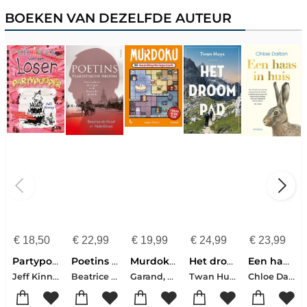
BOEKEN VAN DEZELFDE AUTEUR
€
18,50
€
22,99
€
19,99
€
24,99
€
23,99
Partypooper
Poetins tsaristische droom
Murdoku - Terug In De Tijd
Het droompad
Een haas in huis
Jeff Kinney
Beatrice de Graaf-Niels Drost
Garand, Manuel
Twan Huys
Chloe Dalton