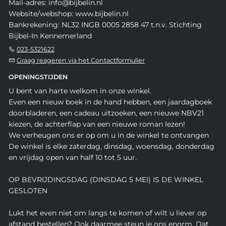
Mail-adres: info@bijbelin.nl
Website/webshop: www.bijbelin.nl
Bankrekening: NL32 INGB 0005 2858 47 t.n.v. Stichting
Bijbel-In Kennemerland
023-5321622
Graag reageren via het Contactformulier
OPENINGSTIJDEN
U bent van harte welkom in onze winkel.
Even een nieuw boek in de hand hebben, een jaardagboek
doorbladeren, een cadeau uitzoeken, een nieuwe NBV21
kiezen, de achterflap van een nieuwe roman lezen!
We verheugen ons er op om u in de winkel te ontvangen
De winkel is elke zaterdag, dinsdag, woensdag, donderdag
en vrijdag open van half 10 tot 5 uur.
OP BEVRIJDINGSDAG (DINSDAG 5 MEI) IS DE WINKEL
GESLOTEN
Lukt het even niet om langs te komen of wilt u liever op
afstand bestellen? Ook daarmee steun je ons enorm. Dat