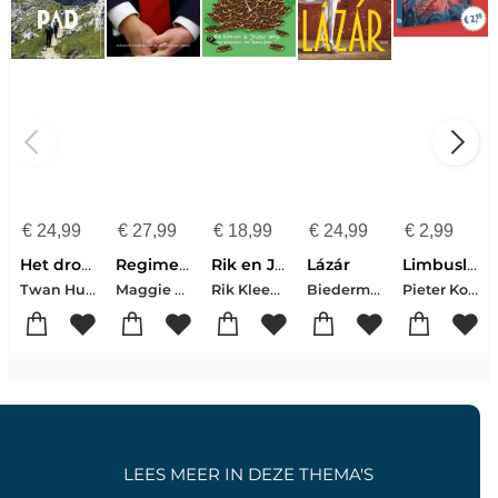
€
24,99
€
27,99
€
18,99
€
24,99
€
2,99
Het droompad
Regime change
Rik en Jesper en de frikandelbroodjescrisis
Lázár
Limbusland
Twan Huys
Maggie Haberman-Jonathan Swan
Rik Kleeven-Jesper Weijs
Biedermann, Nelio
Pieter Koolwijk
LEES MEER IN DEZE THEMA'S