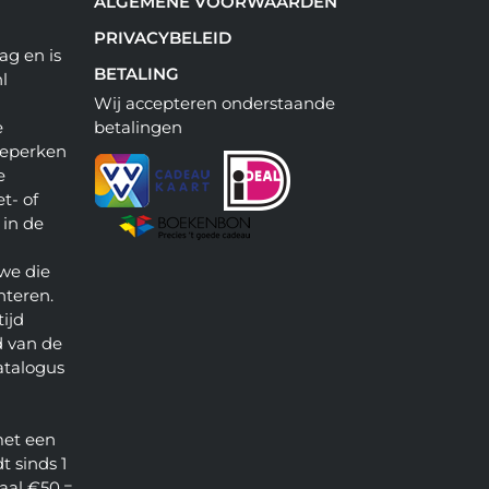
ALGEMENE VOORWAARDEN
PRIVACYBELEID
ag en is
BETALING
l
Wij accepteren onderstaande
e
betalingen
beperken
e
t- of
 in de
we die
nteren.
ijd
 van de
atalogus
met een
t sinds 1
aal €50,=