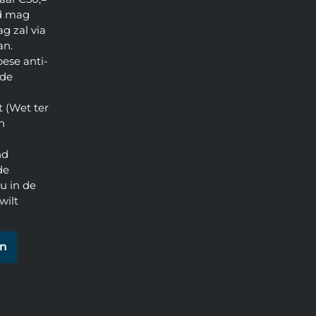
d mag
g zal via
an.
pese anti-
 de
 (Wet ter
n
nd
de
u in de
wilt
en