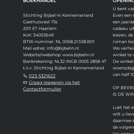
BOEKHANDEL
OPENING
U bent va
Stichting Bijbel-In Kennemerland
Even een 
Gasthuisvest 17a
een jaard
2011 ET Haarlem
cadeau ui
KvK: 34053649
kiezen, de
BTW-nummer: NL 0058.21.538.B01
roman lez
Mail-adres: info@bijbelin.nl
We verheu
Website/webshop: www.bijbelin.nl
winkel te
Bankrekening: NL32 INGB 0005 2858 47
De winkel 
t.n.v. Stichting Bijbel-In Kennemerland
woensdag,
van half 10
023-5321622
Graag reageren via het
OP BEVRI
Contactformulier
IS DE WI
Lukt het 
wilt u lie
daarmee s
de volgen
Via onze 