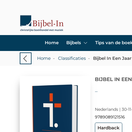
Home
Bijbels
Tips van de bo
Home
-
Classificaties
-
Bijbel In Een Jaar
BIJBEL IN EE
...
Nederlands | 30-11
9789089121516
Hardback