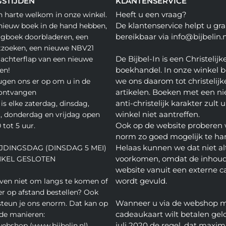
STIJDEN
KLANTENSERVICE
Heeft u een vraag?
n harte welkom in onze winkel.
De klantenservice helpt u gra
nieuw boek in de hand hebben,
bereikbaar via info@bijbelin.n
agboek doorbladeren, een
tzoeken, een nieuwe NBV21
De Bijbel-In is een Christelijk
 achterflap van een nieuwe
boekhandel. In onze winkel 
en!
we ons daarom tot christelijk
gen ons er op om u in de
artikelen. Boeken met een nie
 ontvangen
anti-christelijk karakter zult u
is elke zaterdag, dinsdag,
winkel niet aantreffen.
 donderdag en vrijdag open
Ook op de website proberen 
 tot 5 uur.
norm zo goed mogelijk te ha
Helaas kunnen we dat niet alt
JDINGSDAG (DINSDAG 5 MEI)
voorkomen, omdat de inhoud
NKEL GESLOTEN
website vanuit een externe c
wordt gevuld.
even niet om langs te komen of
ver op afstand bestellen? Ook
Wanneer u via de webshop 
teun je ons enorm. Dat kan op
cadeaukaart wilt betalen geld
de manieren:
juli 2020 de regel, dat maxim
webshop (www.bijbelin.nl)