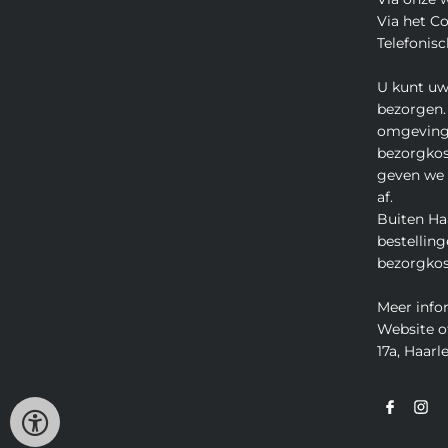
Via het C
Telefonisc
U kunt uw
bezorgen.
omgeving
bezorgkos
geven we u
af.
Buiten Ha
bestelling
bezorgkos
Meer info
Website o
17a, Haarle