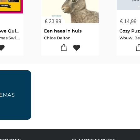
€
23,99
€
14,99
De gloednieuwe QuizPuzzels
Een haas in huis
Tex de Wit-Thomas Swierts
Chloe Dalton
Wouw, Be
EMA'S