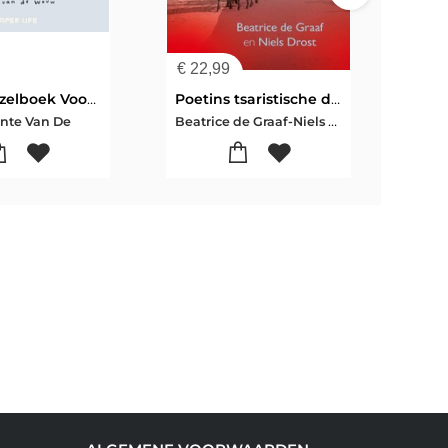
€
22,99
€
7,
Cozy Puzzelboek Voor Ontspannen Zome
Poetins tsaristische droom
De G
Beatrice de Graaf-Niels Drost
nte Van De
Roal