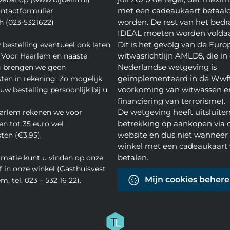
met een cadeaukaart betaal
ontactformulier
worden. De rest van het bedra
h (023-5321622)
IDEAL moeten worden volda
Dit is het gevolg van de Euro
 bestelling eventueel ook laten
witwasrichtlijn AMLD5, die in
 Voor Haarlem en naaste
Nederlandse wetgeving is
 brengen we geen
geïmplementeerd in de Wwft
ten in rekening. Zo mogelijk
voorkoming van witwassen e
w bestelling persoonlijk bij u
financiering van terrorisme).
De wetgeving heeft uitsluite
arlem rekenen we voor
betrekking op aankopen via 
en tot 35 euro wel
website en dus niet wanneer 
ten (€3,95).
winkel met een cadeaukaart 
betalen.
rmatie kunt u vinden op onze
f in onze winkel (Gasthuisvest
Mijn cookies beher
m, tel. 023 – 532 16 22).