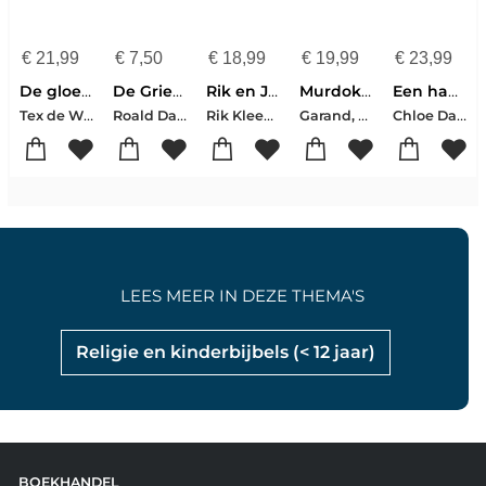
€
21,99
€
7,50
€
18,99
€
19,99
€
23,99
De gloednieuwe QuizPuzzels
De Griezels
Rik en Jesper en de frikandelbroodjescrisis
Murdoku - Terug In De Tijd
Een haas in huis
Tex de Wit-Thomas Swierts
Roald Dahl
Rik Kleeven-Jesper Weijs
Garand, Manuel
Chloe Dalton
LEES MEER IN DEZE THEMA'S
Religie en kinderbijbels (< 12 jaar)
BOEKHANDEL