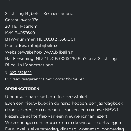
Stichting Bijbel-In Kennemerland
Gasthuisvest 17a
2011 ET Haarlem
KvK: 34053649
BTW-nummer: NL 0058.21.538.B01
Mail-adres: info@bijbelin.nl
Website/webshop: www.bijbelin.nl
Bankrekening: NL32 INGB 0005 2858 47 t.n.v. Stichting
Bijbel-In Kennemerland
023-5321622
Graag reageren via het Contactformulier
OPENINGSTIJDEN
U bent van harte welkom in onze winkel.
Even een nieuw boek in de hand hebben, een jaardagboek
doorbladeren, een cadeau uitzoeken, een nieuwe NBV21
kiezen, de achterflap van een nieuwe roman lezen!
We verheugen ons er op om u in de winkel te ontvangen
De winkel is elke zaterdag, dinsdag, woensdag, donderdag