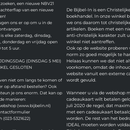
tzoeken, een nieuwe NBV21
De Bijbel-In is een Christelijk
 achterflap van een nieuwe
boekhandel. In onze winkel 
en!
we ons daarom tot christelijk
gen ons er op om u in de
artikelen. Boeken met een nie
 ontvangen
anti-christelijk karakter zult u
is elke zaterdag, dinsdag,
winkel niet aantreffen.
 donderdag en vrijdag open
Ook op de website proberen 
 tot 5 uur.
norm zo goed mogelijk te ha
Helaas kunnen we dat niet alt
JDINGSDAG (DINSDAG 5 MEI)
voorkomen, omdat de inhoud
NKEL GESLOTEN
website vanuit een externe c
wordt gevuld.
even niet om langs te komen of
ver op afstand bestellen? Ook
Wanneer u via de webshop 
teun je ons enorm. Dat kan op
cadeaukaart wilt betalen geld
de manieren:
juli 2020 de regel, dat maxim
webshop (www.bijbelin.nl)
met een cadeaukaart betaal
ontactformulier
worden. De rest van het bedra
h (023-5321622)
IDEAL moeten worden volda