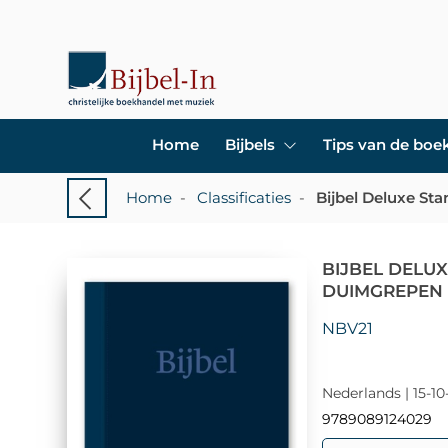
Home
Bijbels
Tips van de bo
Home
-
Classificaties
-
Bijbel Deluxe S
BIJBEL DELU
DUIMGREPEN
NBV21
Nederlands | 15-10
9789089124029