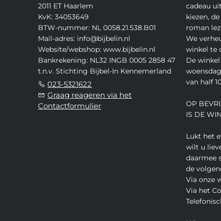
2011 ET Haarlem
cadeau ui
KvK: 34053649
kiezen, de
BTW-nummer: NL 0058.21.538.B01
roman lez
Mail-adres: info@bijbelin.nl
We verheu
Website/webshop: www.bijbelin.nl
winkel te
Bankrekening: NL32 INGB 0005 2858 47
De winkel 
t.n.v. Stichting Bijbel-In Kennemerland
woensdag,
van half 10
023-5321622
Graag reageren via het
OP BEVRI
Contactformulier
IS DE WI
Lukt het 
wilt u lie
daarmee s
de volgen
Via onze 
Via het C
Telefonisc