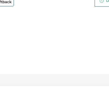
De
ftback