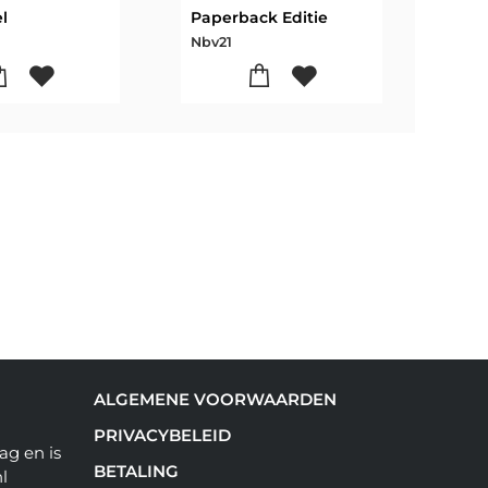
l
Paperback Editie
Nbv21
Nbv2
ALGEMENE VOORWAARDEN
PRIVACYBELEID
ag en is
BETALING
l