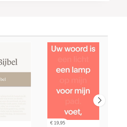
€
19,95
€
52