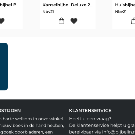
Wetenschapsbijbel Bijdragen Cultuur
Kanselbijbel Deluxe 2021
Huisbijbe
Nbv21
Nbv21
STIJDEN
KLANTENSERVICE
Heeft u een vraag?
n harte welkom in onze winkel.
De klantenservice helpt u gra
nieuw boek in de hand hebben,
bereikbaar via info@bijbelin.n
agboek doorbladeren, een