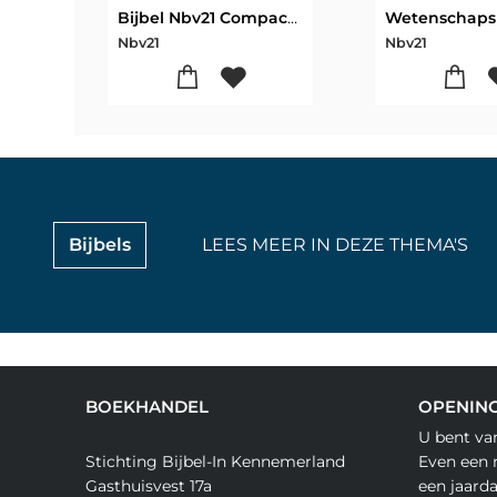
Bijbel Nbv21 Compact Tijdloos
Nbv21
Nbv21
Bijbels
LEES MEER IN DEZE THEMA'S
BOEKHANDEL
OPENING
U bent va
Stichting Bijbel-In Kennemerland
Even een 
Gasthuisvest 17a
een jaard