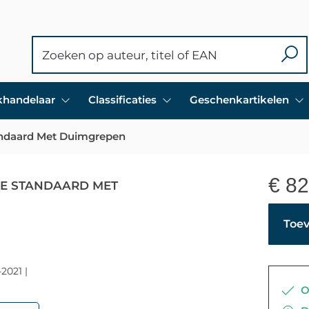
ekhandelaar
Classificaties
Geschenkartikelen
tandaard Met Duimgrepen
€
82
XE STANDAARD MET
Toev
-2021 |
Op