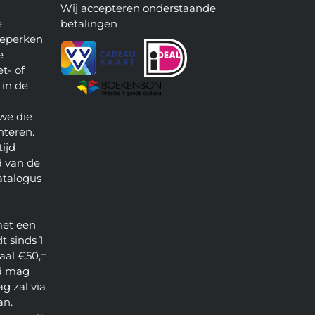
Wij accepteren onderstaande
e
betalingen
beperken
e
t- of
 in de
we die
nteren.
ijd
 van de
atalogus
met een
t sinds 1
aal €50,=
d mag
g zal via
an.