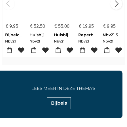
€
9,95
€
52,50
€
55,00
€
19,95
€
9,95
Bijbelcursus
Huisbijbel
Huisbijbel Incl. Deut. Boeken
Paperback Editie
Nbv21 Schrijfeditie Johannes
Nbv21
Nbv21
Nbv21
Nbv21
Nbv21
LEES MEER IN DEZE THEMA'S
Bijbels