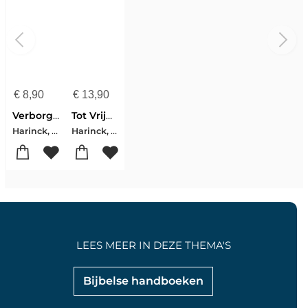
€
8,90
€
13,90
Verborgen Zegen In Beproeving En Kruis
Tot Vrijheid Geroepen
Harinck, Ds. W.
Harinck, Ds. W.
LEES MEER IN DEZE THEMA'S
Bijbelse handboeken