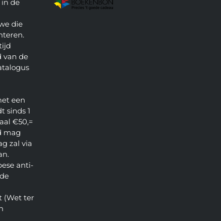
 in de
we die
nteren.
ijd
 van de
atalogus
met een
t sinds 1
aal €50,=
d mag
g zal via
an.
pese anti-
 de
 (Wet ter
n