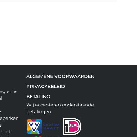
ALGEMENE VOORWAARDEN
PRIVACYBELEID
ag en is
BETALING
l
Wij accepteren onderstaande
e
betalingen
beperken
e
t- of