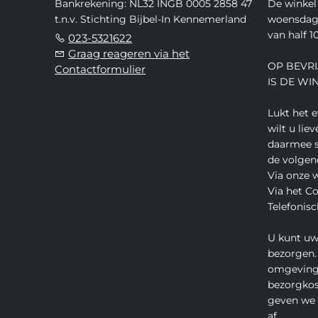
Bankrekening: NL32 INGB 0005 2858 47
De winkel 
t.n.v. Stichting Bijbel-In Kennemerland
woensdag,
van half 10
023-5321622
Graag reageren via het
OP BEVRI
Contactformulier
IS DE WI
Lukt het 
wilt u lie
daarmee s
de volgen
Via onze 
Via het C
Telefonisc
U kunt uw
bezorgen.
omgeving
bezorgkos
geven we u
af.