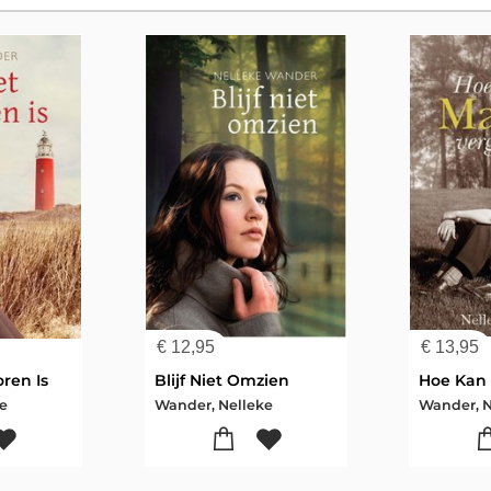
€
12,95
€
13,95
oren Is
Blijf Niet Omzien
ke
Wander, Nelleke
Wander, N