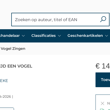
ekhandelaar
Classificaties
Geschenkartikelen
en Vogel Zingen
€
14
TIJD EEN VOGEL
Toev
LEKE
4-2026 |
Ni