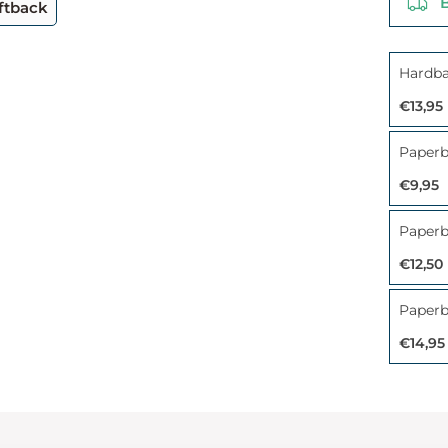
Be
ftback
Hardb
€13,95
€9,95
€12,50
€14,95