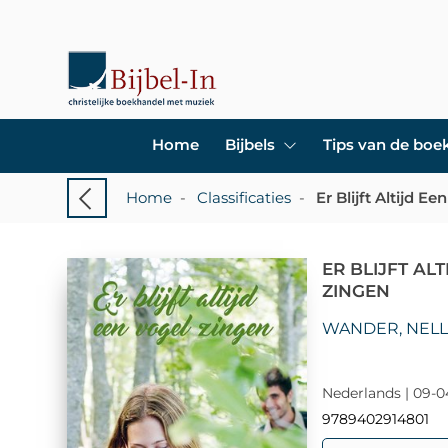
Home
Bijbels
Tips van de bo
Home
-
Classificaties
-
Er Blijft Altijd E
ER BLIJFT AL
ZINGEN
WANDER, NEL
Nederlands | 09-0
9789402914801