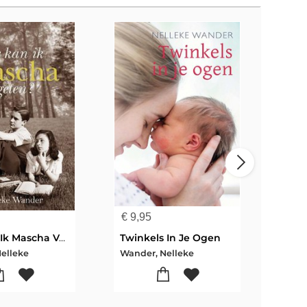
€
9,95
€
9,
Hoe Kan Ik Mascha Vergeten
Twinkels In Je Ogen
Ano
elleke
Wander, Nelleke
Wand