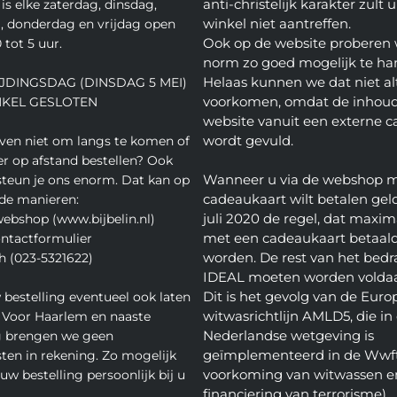
anti-christelijk karakter zult u
is elke zaterdag, dinsdag,
winkel niet aantreffen.
 donderdag en vrijdag open
Ook op de website proberen 
 tot 5 uur.
norm zo goed mogelijk te ha
Helaas kunnen we dat niet alt
JDINGSDAG (DINSDAG 5 MEI)
voorkomen, omdat de inhoud
NKEL GESLOTEN
website vanuit een externe c
wordt gevuld.
even niet om langs te komen of
ver op afstand bestellen? Ook
Wanneer u via de webshop 
teun je ons enorm. Dat kan op
cadeaukaart wilt betalen geld
de manieren:
juli 2020 de regel, dat maxim
webshop (www.bijbelin.nl)
met een cadeaukaart betaal
ontactformulier
worden. De rest van het bedra
h (023-5321622)
IDEAL moeten worden volda
Dit is het gevolg van de Euro
 bestelling eventueel ook laten
witwasrichtlijn AMLD5, die in
 Voor Haarlem en naaste
Nederlandse wetgeving is
 brengen we geen
geïmplementeerd in de Wwft
ten in rekening. Zo mogelijk
voorkoming van witwassen e
w bestelling persoonlijk bij u
financiering van terrorisme).