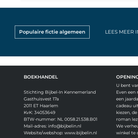
Populaire fictie algemeen
LEES MEER I
BOEKHANDEL
OPENING
U bent va
Stichting Bijbel-In Kennemerland
Even een 
Gasthuisvest 17a
een jaard
2011 ET Haarlem
cadeau ui
KvK: 34053649
kiezen, de
BTW-nummer: NL 0058.21.538.B01
roman lez
Mail-adres: info@bijbelin.nl
We verheu
Website/webshop: www.bijbelin.nl
winkel te