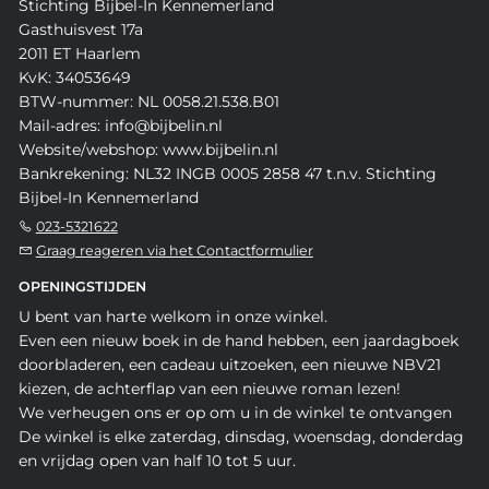
Stichting Bijbel-In Kennemerland
Gasthuisvest 17a
2011 ET Haarlem
KvK: 34053649
BTW-nummer: NL 0058.21.538.B01
Mail-adres: info@bijbelin.nl
Website/webshop: www.bijbelin.nl
Bankrekening: NL32 INGB 0005 2858 47 t.n.v. Stichting
Bijbel-In Kennemerland
023-5321622
Graag reageren via het Contactformulier
OPENINGSTIJDEN
U bent van harte welkom in onze winkel.
Even een nieuw boek in de hand hebben, een jaardagboek
doorbladeren, een cadeau uitzoeken, een nieuwe NBV21
kiezen, de achterflap van een nieuwe roman lezen!
We verheugen ons er op om u in de winkel te ontvangen
De winkel is elke zaterdag, dinsdag, woensdag, donderdag
en vrijdag open van half 10 tot 5 uur.