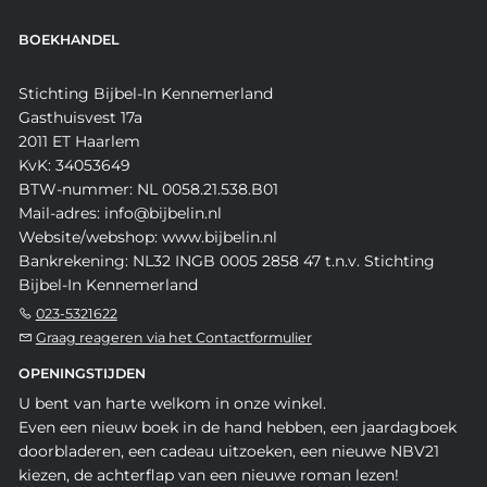
BOEKHANDEL
Stichting Bijbel-In Kennemerland
Gasthuisvest 17a
2011 ET Haarlem
KvK: 34053649
BTW-nummer: NL 0058.21.538.B01
Mail-adres: info@bijbelin.nl
Website/webshop: www.bijbelin.nl
Bankrekening: NL32 INGB 0005 2858 47 t.n.v. Stichting
Bijbel-In Kennemerland
023-5321622
Graag reageren via het Contactformulier
OPENINGSTIJDEN
U bent van harte welkom in onze winkel.
Even een nieuw boek in de hand hebben, een jaardagboek
doorbladeren, een cadeau uitzoeken, een nieuwe NBV21
kiezen, de achterflap van een nieuwe roman lezen!