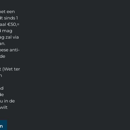
met een
t sinds 1
aal €50,=
d mag
g zal via
an.
pese anti-
 de
 (Wet ter
n
nd
de
u in de
wilt
en