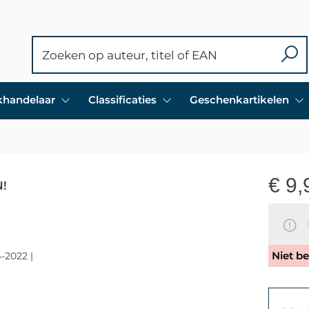
ekhandelaar
Classificaties
Geschenkartikelen
€
9,
!
N
Niet be
-2022 |