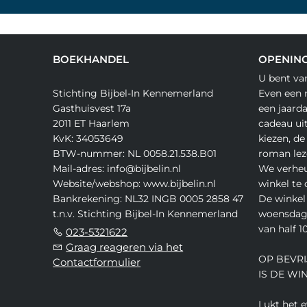
BOEKHANDEL
OPENING
U bent va
Stichting Bijbel-In Kennemerland
Even een 
Gasthuisvest 17a
een jaard
2011 ET Haarlem
cadeau ui
KvK: 34053649
kiezen, de
BTW-nummer: NL 0058.21.538.B01
roman lez
Mail-adres: info@bijbelin.nl
We verheu
Website/webshop: www.bijbelin.nl
winkel te
Bankrekening: NL32 INGB 0005 2858 47
De winkel 
t.n.v. Stichting Bijbel-In Kennemerland
woensdag,
van half 10
023-5321622
Graag reageren via het
OP BEVRI
Contactformulier
IS DE WI
Lukt het 