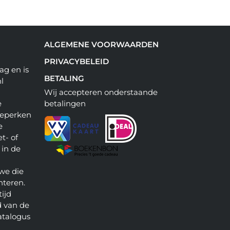
ALGEMENE VOORWAARDEN
PRIVACYBELEID
ag en is
BETALING
l
Wij accepteren onderstaande
e
betalingen
beperken
e
t- of
 in de
we die
nteren.
ijd
 van de
atalogus