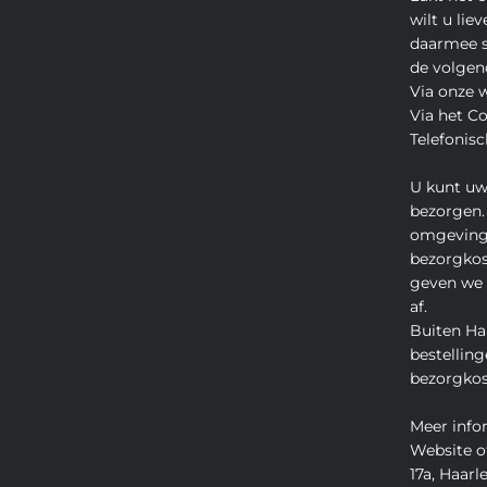
wilt u lie
daarmee s
de volgen
Via onze 
Via het C
Telefonisc
U kunt uw
bezorgen.
omgeving
bezorgkos
geven we u
af.
Buiten Ha
bestelling
bezorgkos
Meer info
Website o
17a, Haarle