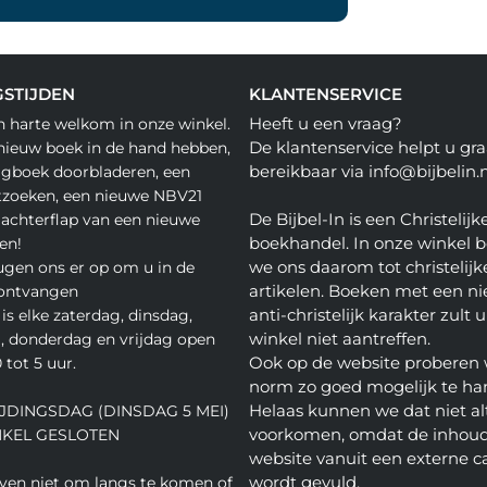
STIJDEN
KLANTENSERVICE
Heeft u een vraag?
n harte welkom in onze winkel.
De klantenservice helpt u gra
nieuw boek in de hand hebben,
bereikbaar via info@bijbelin.n
agboek doorbladeren, een
tzoeken, een nieuwe NBV21
De Bijbel-In is een Christelijk
 achterflap van een nieuwe
boekhandel. In onze winkel 
en!
we ons daarom tot christelijk
gen ons er op om u in de
artikelen. Boeken met een nie
 ontvangen
anti-christelijk karakter zult u
is elke zaterdag, dinsdag,
winkel niet aantreffen.
 donderdag en vrijdag open
Ook op de website proberen 
 tot 5 uur.
norm zo goed mogelijk te ha
Helaas kunnen we dat niet alt
JDINGSDAG (DINSDAG 5 MEI)
voorkomen, omdat de inhoud
NKEL GESLOTEN
website vanuit een externe c
wordt gevuld.
even niet om langs te komen of