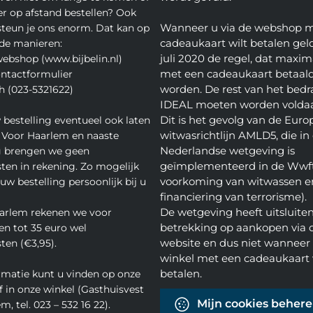
ver op afstand bestellen? Ook
Wanneer u via de webshop 
teun je ons enorm. Dat kan op
cadeaukaart wilt betalen geld
de manieren:
juli 2020 de regel, dat maxim
webshop (www.bijbelin.nl)
met een cadeaukaart betaal
ontactformulier
worden. De rest van het bedra
h (023-5321622)
IDEAL moeten worden volda
Dit is het gevolg van de Euro
 bestelling eventueel ook laten
witwasrichtlijn AMLD5, die in
 Voor Haarlem en naaste
Nederlandse wetgeving is
 brengen we geen
geïmplementeerd in de Wwft
ten in rekening. Zo mogelijk
voorkoming van witwassen e
w bestelling persoonlijk bij u
financiering van terrorisme).
De wetgeving heeft uitsluite
arlem rekenen we voor
betrekking op aankopen via 
en tot 35 euro wel
website en dus niet wanneer 
ten (€3,95).
winkel met een cadeaukaart 
betalen.
rmatie kunt u vinden op onze
f in onze winkel (Gasthuisvest
Mijn cookies beher
m, tel. 023 – 532 16 22).