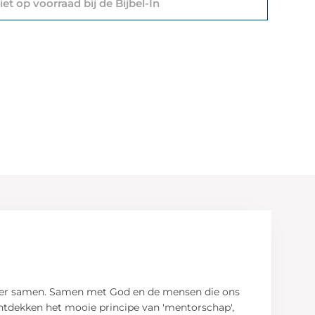
et op voorraad bij de Bijbel-In
 liever samen. Samen met God en de mensen die ons
We ontdekken het mooie principe van 'mentorschap',