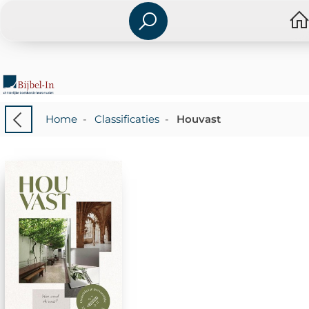
Home
-
Classificaties
-
Houvast