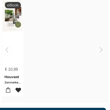
eBook
€
10,99
Houvast
Janneke Huisman