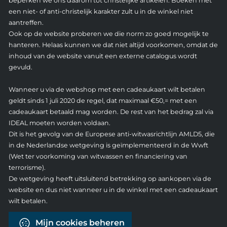
beperken we ons daarom tot christelijke artikelen. Boeken met
een niet- of anti-christelijk karakter zult u in de winkel niet
aantreffen.
Ook op de website proberen we die norm zo goed mogelijk te
hanteren. Helaas kunnen we dat niet altijd voorkomen, omdat de
inhoud van de website vanuit een externe catalogus wordt
gevuld.
Wanneer u via de webshop met een cadeaukaart wilt betalen
geldt sinds 1 juli 2020 de regel, dat maximaal €50,= met een
cadeaukaart betaald mag worden. De rest van het bedrag zal via
IDEAL moeten worden voldaan.
Dit is het gevolg van de Europese anti-witwasrichtlijn AMLD5, die
in de Nederlandse wetgeving is geïmplementeerd in de Wwft
(Wet ter voorkoming van witwassen en financiering van
terrorisme).
De wetgeving heeft uitsluitend betrekking op aankopen via de
website en dus niet wanneer u in de winkel met een cadeaukaart
wilt betalen.
Mijn cookies beheren