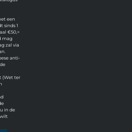
met een
t sinds 1
aal €50,=
d mag
g zal via
an.
pese anti-
 de
 (Wet ter
n
nd
de
u in de
wilt