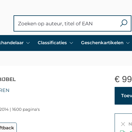
ekhandelaar
Classificaties
Geschenkartikelen
€
99
IJBEL
OREN
Toev
-2014 | 1600 pagina's
Ni
ftback