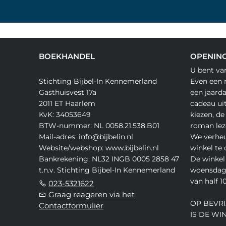
BOEKHANDEL
OPENING
U bent va
Stichting Bijbel-In Kennemerland
Even een 
Gasthuisvest 17a
een jaard
2011 ET Haarlem
cadeau ui
KvK: 34053649
kiezen, de
BTW-nummer: NL 0058.21.538.B01
roman lez
Mail-adres: info@bijbelin.nl
We verheu
Website/webshop: www.bijbelin.nl
winkel te
Bankrekening: NL32 INGB 0005 2858 47
De winkel 
t.n.v. Stichting Bijbel-In Kennemerland
woensdag,
van half 10
023-5321622
Graag reageren via het
OP BEVRI
Contactformulier
IS DE WI