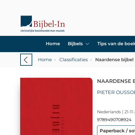
Home
Bijbels
Tips van de bo
Home
-
Classificaties
-
Naardense bijbel
NAARDENSE B
PIETER OUSS
Nederlands | 21-11
9789490708924
Paperback / so