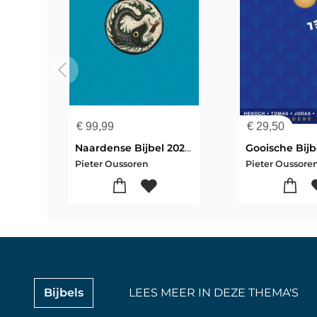
€
99,99
€
29,50
Naardense Bijbel 2024 met DC, Azurblauw met 'Jona'
Gooische Bijb
Pieter Oussoren
Bijbels
LEES MEER IN DEZE THEMA'S