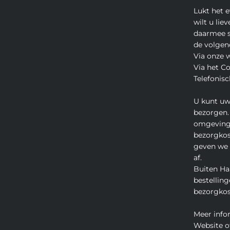
Lukt het 
wilt u lie
daarmee s
de volgen
Via onze 
Via het C
Telefonisc
U kunt uw
bezorgen.
omgeving
bezorgkos
geven we u
af.
Buiten Ha
bestelling
bezorgkos
Meer info
Website o