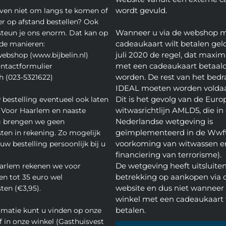
wordt gevuld.
even niet om langs te komen of
ver op afstand bestellen? Ook
Wanneer u via de webshop 
teun je ons enorm. Dat kan op
cadeaukaart wilt betalen geld
de manieren:
juli 2020 de regel, dat maxim
webshop (www.bijbelin.nl)
met een cadeaukaart betaal
ontactformulier
worden. De rest van het bedra
h (023-5321622)
IDEAL moeten worden volda
Dit is het gevolg van de Euro
 bestelling eventueel ook laten
witwasrichtlijn AMLD5, die in
 Voor Haarlem en naaste
Nederlandse wetgeving is
 brengen we geen
geïmplementeerd in de Wwft
ten in rekening. Zo mogelijk
voorkoming van witwassen e
w bestelling persoonlijk bij u
financiering van terrorisme).
De wetgeving heeft uitsluite
arlem rekenen we voor
betrekking op aankopen via 
en tot 35 euro wel
website en dus niet wanneer 
ten (€3,95).
winkel met een cadeaukaart 
betalen.
rmatie kunt u vinden op onze
f in onze winkel (Gasthuisvest