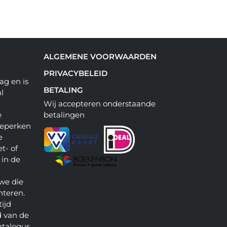
ALGEMENE VOORWAARDEN
PRIVACYBELEID
ag en is
BETALING
l
Wij accepteren onderstaande
e
betalingen
beperken
e
t- of
 in de
we die
nteren.
ijd
 van de
atalogus