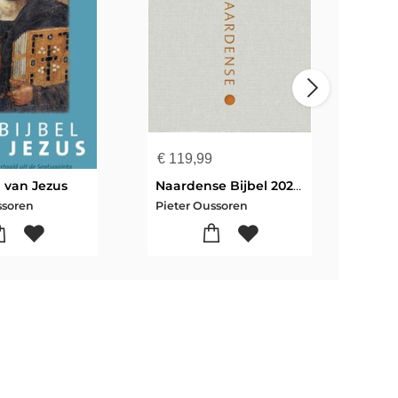
€
119,99
€
25
l van Jezus
Naardense Bijbel 2024 met DC, Ivoorwit met goudsnee
ssoren
Pieter Oussoren
Chri