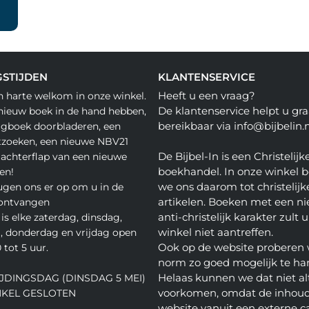
STIJDEN
KLANTENSERVICE
Heeft u een vraag?
n harte welkom in onze winkel.
De klantenservice helpt u gra
nieuw boek in de hand hebben,
bereikbaar via info@bijbelin.n
agboek doorbladeren, een
tzoeken, een nieuwe NBV21
De Bijbel-In is een Christelijk
 achterflap van een nieuwe
boekhandel. In onze winkel 
en!
we ons daarom tot christelijk
gen ons er op om u in de
artikelen. Boeken met een nie
 ontvangen
anti-christelijk karakter zult u
is elke zaterdag, dinsdag,
winkel niet aantreffen.
 donderdag en vrijdag open
Ook op de website proberen 
 tot 5 uur.
norm zo goed mogelijk te ha
Helaas kunnen we dat niet alt
JDINGSDAG (DINSDAG 5 MEI)
voorkomen, omdat de inhoud
NKEL GESLOTEN
website vanuit een externe c