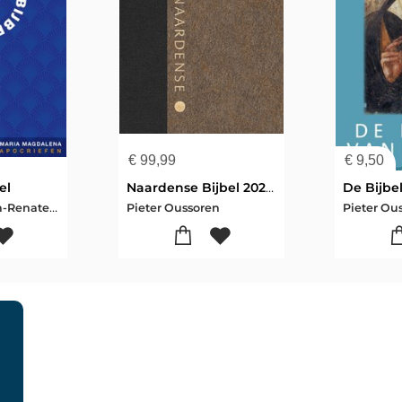
€
99,99
€
9,50
el
Naardense Bijbel 2024, Woestijngoud
De Bijbe
Pieter Oussoren-Renate Dekker
Pieter Oussoren
Pieter Ou