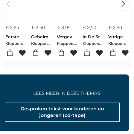
€
2,95
€
2,50
€
3,95
€
3,50
€
2,50
Eerste Bloedgetuigen In Nederland
Geheimzinnige Korf
Vergeven En Vergeten
In De Strik
Vurige Kolen Op 's Vijands Hoofd
Kloppers, P.j.
Kloppers, P.j.
Kloppers, P.j.
Kloppers, P.j.
Kloppers, P.j.
LEES MEER IN DEZE THEMA'S
Gesproken tekst voor kinderen en
jongeren (cd-tape)