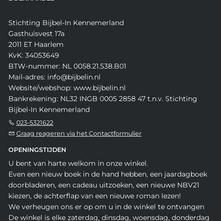
Stichting Bijbel-In Kennemerland
Gasthuisvest 17a
2011 ET Haarlem
KvK: 34053649
BTW-nummer: NL 0058.21.538.B01
Mail-adres: info@bijbelin.nl
Website/webshop: www.bijbelin.nl
Bankrekening: NL32 INGB 0005 2858 47 t.n.v. Stichting
Bijbel-In Kennemerland
023-5321622
Graag reageren via het Contactformulier
OPENINGSTIJDEN
U bent van harte welkom in onze winkel.
Even een nieuw boek in de hand hebben, een jaardagboek
doorbladeren, een cadeau uitzoeken, een nieuwe NBV21
kiezen, de achterflap van een nieuwe roman lezen!
We verheugen ons er op om u in de winkel te ontvangen
De winkel is elke zaterdag, dinsdag, woensdag, donderdag