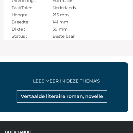
Uitvoering :
Hardback
Taal/Talen :
Nederlands
Hoogte :
215 mm
Breedte :
141 mm
Dikte :
39 mm
Status :
Bestelbaar
LEES MEER IN DEZE THEMA'S
Vertaalde literaire roman, novelle
BOEKHANDEL