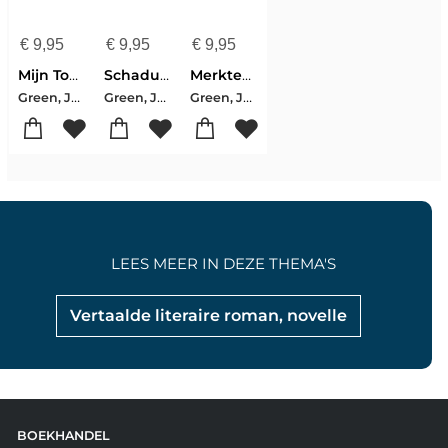
€
9,95
€
9,95
€
9,95
Mijn Toevlucht
Schaduwen In De Witte Stad
Merkteken Van De Koning
Green, Jocelyn
Green, Jocelyn
Green, Jocelyn
LEES MEER IN DEZE THEMA'S
Vertaalde literaire roman, novelle
BOEKHANDEL