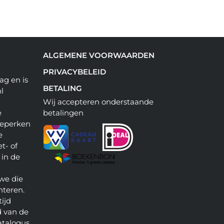
ALGEMENE VOORWAARDEN
PRIVACYBELEID
ag en is
BETALING
l
Wij accepteren onderstaande
e
betalingen
beperken
e
t- of
 in de
we die
nteren.
ijd
 van de
atalogus