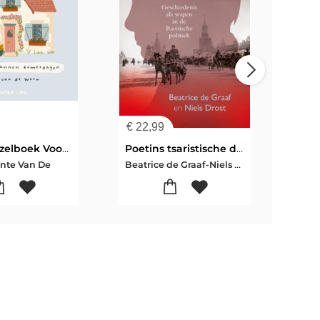
€
22,99
€
21
Cozy Puzzelboek Voor Ontspannen Zome
Poetins tsaristische droom
Beatrice de Graaf-Niels Drost
nte Van De