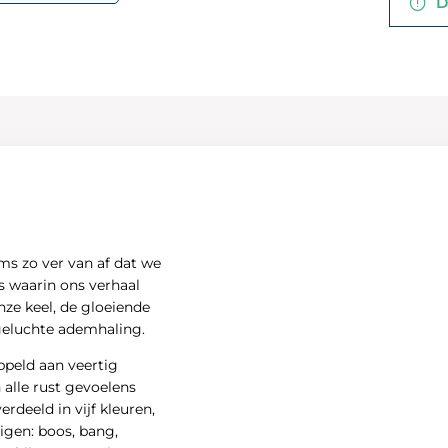
De
ms zo ver van af dat we
is waarin ons verhaal
onze keel, de gloeiende
geluchte ademhaling.
oppeld aan veertig
 alle rust gevoelens
rdeeld in vijf kleuren,
igen: boos, bang,