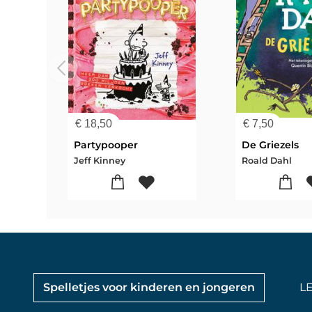
€
18,50
€
7,50
Partypooper
De Griezels
Jeff Kinney
Roald Dahl
Spelletjes voor kinderen en jongeren
L