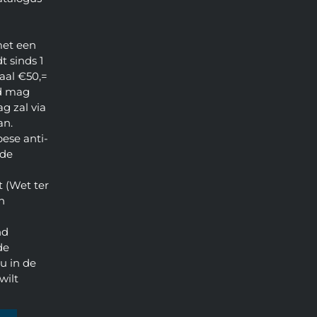
met een
t sinds 1
aal €50,=
d mag
g zal via
an.
pese anti-
 de
 (Wet ter
n
nd
de
u in de
wilt