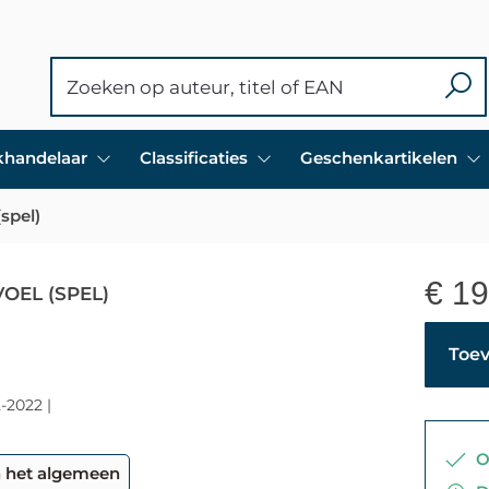
ekhandelaar
Classificaties
Geschenkartikelen
spel)
€
19
OEL (SPEL)
Toev
-2022 |
Op
n het algemeen