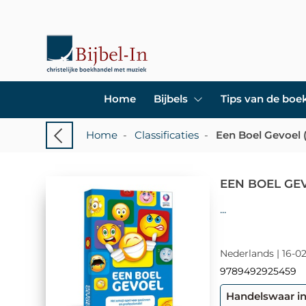
Home
Bijbels
Tips van de bo
Home
-
Classificaties
-
Een Boel Gevoel (
EEN BOEL GEV
...
Nederlands | 16-02
9789492925459
Handelswaar i