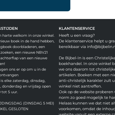
STIJDEN
KLANTENSERVICE
Heeft u een vraag?
n harte welkom in onze winkel.
De klantenservice helpt u gra
nieuw boek in de hand hebben,
bereikbaar via info@bijbelin.n
agboek doorbladeren, een
tzoeken, een nieuwe NBV21
De Bijbel-In is een Christelijk
 achterflap van een nieuwe
boekhandel. In onze winkel 
en!
we ons daarom tot christelijk
gen ons er op om u in de
artikelen. Boeken met een nie
 ontvangen
anti-christelijk karakter zult u
is elke zaterdag, dinsdag,
winkel niet aantreffen.
 donderdag en vrijdag open
Ook op de website proberen 
 tot 5 uur.
norm zo goed mogelijk te ha
Helaas kunnen we dat niet alt
JDINGSDAG (DINSDAG 5 MEI)
voorkomen, omdat de inhoud
NKEL GESLOTEN
website vanuit een externe c