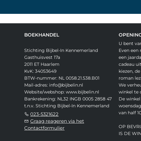
BOEKHANDEL
OPENING
U bent va
Stichting Bijbel-In Kennemerland
Even een 
Gasthuisvest 17a
een jaard
2011 ET Haarlem
cadeau ui
KvK: 34053649
kiezen, de
BTW-nummer: NL 0058.21.538.B01
roman lez
Mail-adres: info@bijbelin.nl
We verheu
Website/webshop: www.bijbelin.nl
winkel te
Bankrekening: NL32 INGB 0005 2858 47
De winkel 
t.n.v. Stichting Bijbel-In Kennemerland
woensdag,
van half 10
023-5321622
Graag reageren via het
OP BEVRI
Contactformulier
IS DE WI