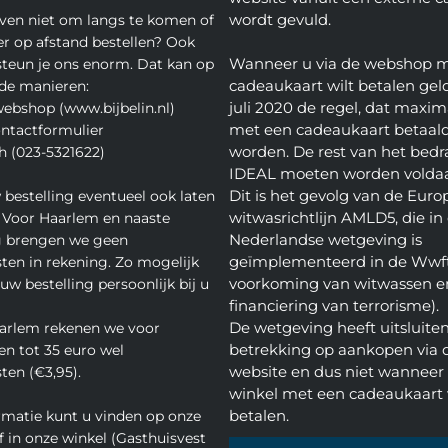
wordt gevuld.
even niet om langs te komen of
ver op afstand bestellen? Ook
Wanneer u via de webshop 
teun je ons enorm. Dat kan op
cadeaukaart wilt betalen geld
de manieren:
juli 2020 de regel, dat maxim
webshop (www.bijbelin.nl)
met een cadeaukaart betaal
ontactformulier
worden. De rest van het bedra
h (023-5321622)
IDEAL moeten worden volda
Dit is het gevolg van de Euro
 bestelling eventueel ook laten
witwasrichtlijn AMLD5, die in
 Voor Haarlem en naaste
Nederlandse wetgeving is
 brengen we geen
geïmplementeerd in de Wwft
ten in rekening. Zo mogelijk
voorkoming van witwassen e
w bestelling persoonlijk bij u
financiering van terrorisme).
De wetgeving heeft uitsluite
arlem rekenen we voor
betrekking op aankopen via 
en tot 35 euro wel
website en dus niet wanneer 
ten (€3,95).
winkel met een cadeaukaart 
betalen.
rmatie kunt u vinden op onze
f in onze winkel (Gasthuisvest