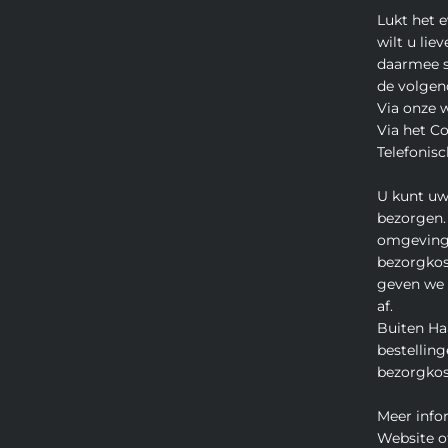
Lukt het 
wilt u lie
daarmee s
de volgen
Via onze 
Via het C
Telefonisc
U kunt uw
bezorgen.
omgeving
bezorgkos
geven we u
af.
Buiten Ha
bestelling
bezorgkos
Meer info
Website o