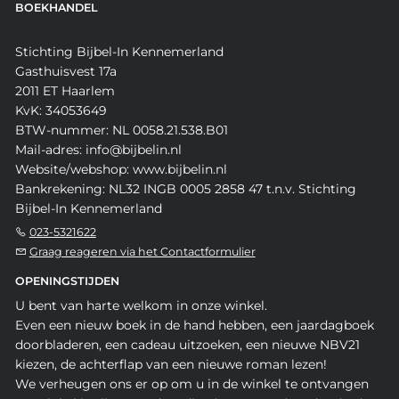
BOEKHANDEL
Stichting Bijbel-In Kennemerland
Gasthuisvest 17a
2011 ET Haarlem
KvK: 34053649
BTW-nummer: NL 0058.21.538.B01
Mail-adres: info@bijbelin.nl
Website/webshop: www.bijbelin.nl
Bankrekening: NL32 INGB 0005 2858 47 t.n.v. Stichting
Bijbel-In Kennemerland
023-5321622
Graag reageren via het Contactformulier
OPENINGSTIJDEN
U bent van harte welkom in onze winkel.
Even een nieuw boek in de hand hebben, een jaardagboek
doorbladeren, een cadeau uitzoeken, een nieuwe NBV21
kiezen, de achterflap van een nieuwe roman lezen!
We verheugen ons er op om u in de winkel te ontvangen