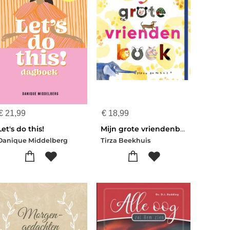
€
21,99
€
18,99
Let's do this!
Mijn grote vriendenboek
Danique Middelberg
Tirza Beekhuis