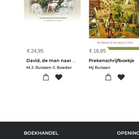
€
24,95
€
16,95
David, de man naar Gods hart
Prekenschrijfboekje
M.J. Ruissen-J. Boeder
Mj Ruissen
BOEKHANDEL
OPENING