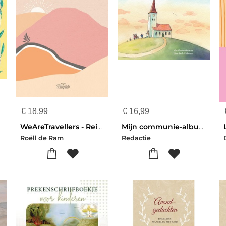
€
18,99
€
16,99
WeAreTravellers - Reisdagboek
Mijn communie-album
Roëll de Ram
Redactie