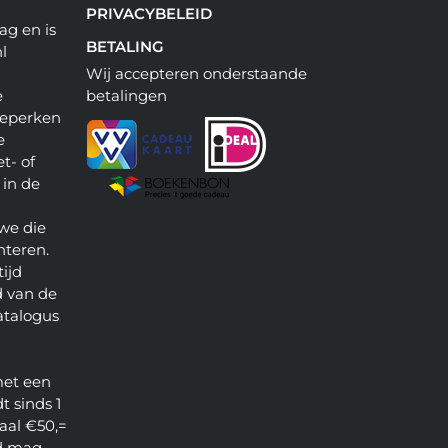
PRIVACYBELEID
ag en is
BETALING
l
Wij accepteren onderstaande
e
betalingen
beperken
e
t- of
 in de
we die
nteren.
ijd
 van de
atalogus
met een
t sinds 1
aal €50,=
d mag