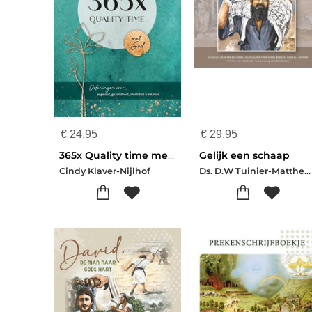
€
24,95
€
29,95
365x Quality time met God
Gelijk een schaap
Ds. D.W Tuinier-Matthew Henry-Ch Spurgeon
Cindy Klaver-Nijlhof