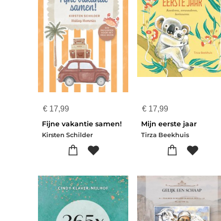
€
17,99
€
17,99
Fijne vakantie samen!
Mijn eerste jaar
Kirsten Schilder
Tirza Beekhuis