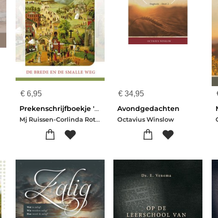
€
6,95
€
34,95
Prekenschrijfboekje 'De brede en de smalle weg' voor kinderen
Avondgedachten
Mj Ruissen-Corlinda Rottier
Octavius Winslow