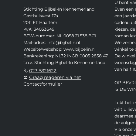
U bent va
Stichting Bijbel-In Kennemerland
Even een 
Gasthuisvest 17a
een jaard
2011 ET Haarlem
cadeau ui
KvK: 34053649
kiezen, de
BTW-nummer: NL 0058.21.538.B01
roman lez
Mail-adres: info@bijbelin.nl
We verheu
Website/webshop: www.bijbelin.nl
winkel te
Bankrekening: NL32 INGB 0005 2858 47
De winkel 
t.n.v. Stichting Bijbel-In Kennemerland
woensdag,
van half 10
023-5321622
Graag reageren via het
OP BEVRI
Contactformulier
IS DE WI
Lukt het 
wilt u lie
daarmee s
de volgen
Via onze 