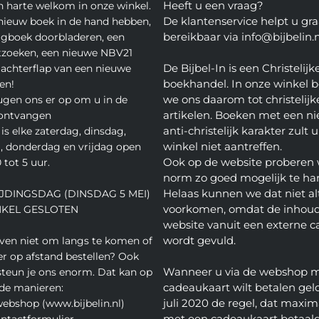
Heeft u een vraag?
n harte welkom in onze winkel.
De klantenservice helpt u gra
nieuw boek in de hand hebben,
bereikbaar via info@bijbelin.n
agboek doorbladeren, een
tzoeken, een nieuwe NBV21
De Bijbel-In is een Christelijk
 achterflap van een nieuwe
boekhandel. In onze winkel 
en!
we ons daarom tot christelijk
gen ons er op om u in de
artikelen. Boeken met een nie
 ontvangen
anti-christelijk karakter zult u
is elke zaterdag, dinsdag,
winkel niet aantreffen.
 donderdag en vrijdag open
Ook op de website proberen 
 tot 5 uur.
norm zo goed mogelijk te ha
Helaas kunnen we dat niet alt
JDINGSDAG (DINSDAG 5 MEI)
voorkomen, omdat de inhoud
NKEL GESLOTEN
website vanuit een externe c
wordt gevuld.
even niet om langs te komen of
ver op afstand bestellen? Ook
Wanneer u via de webshop 
teun je ons enorm. Dat kan op
cadeaukaart wilt betalen geld
de manieren:
juli 2020 de regel, dat maxim
webshop (www.bijbelin.nl)
met een cadeaukaart betaal