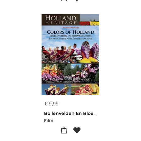
€
9,99
Bollenvelden En Bloemencorsoâ€™s
Film