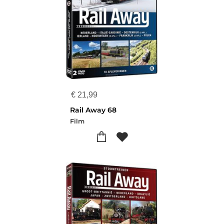
€
21,99
Rail Away 68
Film