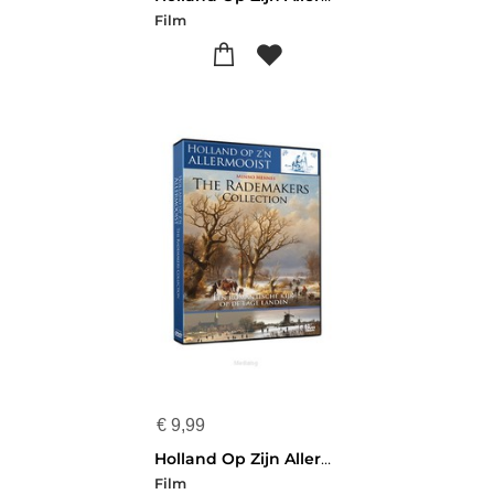
Film
€
9,99
Holland Op Zijn Allermooist - Rademakers
Film