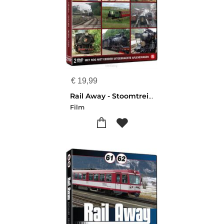
€
19,99
Rail Away - Stoomtreinen (2dvd-box)
Film