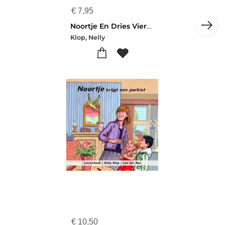
€
7,95
Noortje En Dries Vieren Koni Luisterboek
Klop, Nelly
€
10,50