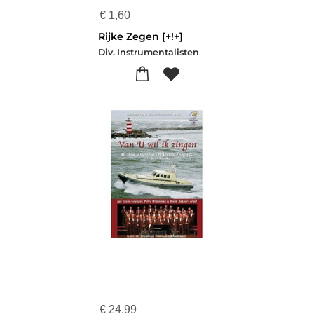
€
1,60
Rijke Zegen [+!+]
Div. Instrumentalisten
€
24,99