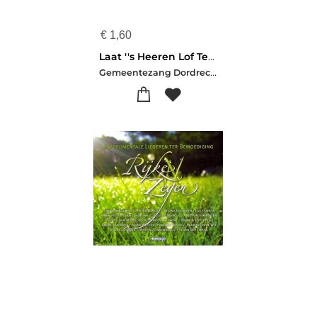
€
1,60
Laat ''s Heeren Lof Ten Hemel [+!+]
Gemeentezang Dordrecht