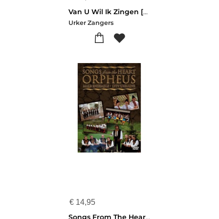
Van U Wil Ik Zingen [+!+]
Urker Zangers
€
14,95
Songs From The Heart [+!+]