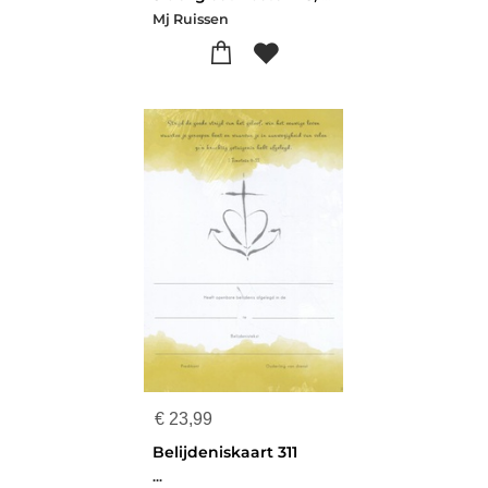
Mj Ruissen
€
23,99
Belijdeniskaart 311
...