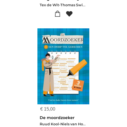
Tex de Wit-Thomas Swierts
€
15,00
De moordzoeker
Ruud Kool-Niels van Hoorn