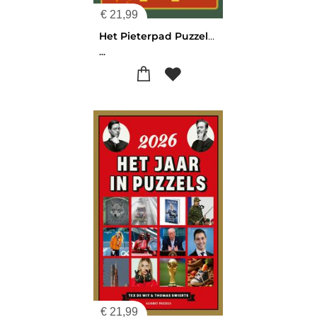
€
21,99
Het Pieterpad Puzzelboek
...
€
21,99