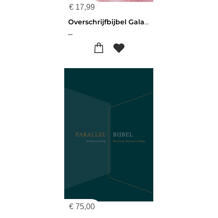
€
17,99
Overschrijfbijbel Galaten T/m 2 Tessalon
...
€
75,00