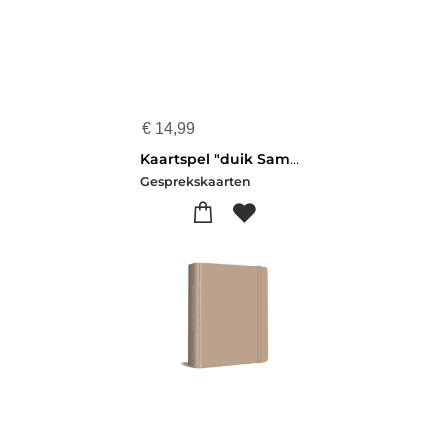
€
14,99
Kaartspel "duik Samen De Bijbel In"
Gesprekskaarten