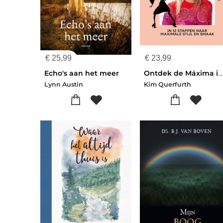
€
25,99
€
23,99
Echo's aan het meer
Ontdek de Máxima in jezelf
Lynn Austin
Kim Querfurth