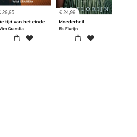
€
29,95
€
24,99
e tijd van het einde
Moederheil
Wim Grandia
Els Florijn