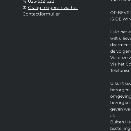
023-5321622
Graag reageren via het
OP BEVRI
Contactformulier
IS DE WI
Lukt het 
wilt u lie
daarmee s
de volgen
Via onze 
Via het C
Telefonisc
U kunt uw
bezorgen.
omgeving
bezorgkos
geven we u
af.
Buiten Ha
bestelling