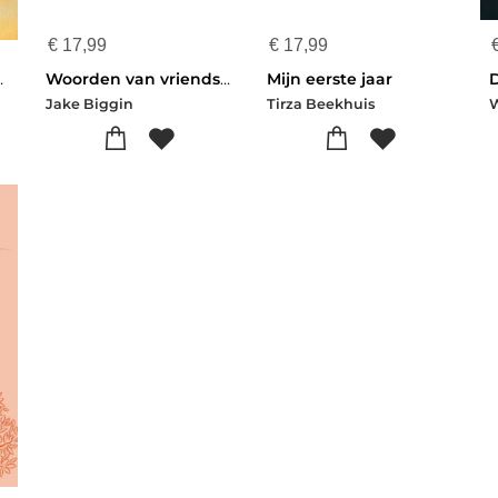
€
17,99
€
17,99
eraakt
Woorden van vriendschap
Mijn eerste jaar
D
Jake Biggin
Tirza Beekhuis