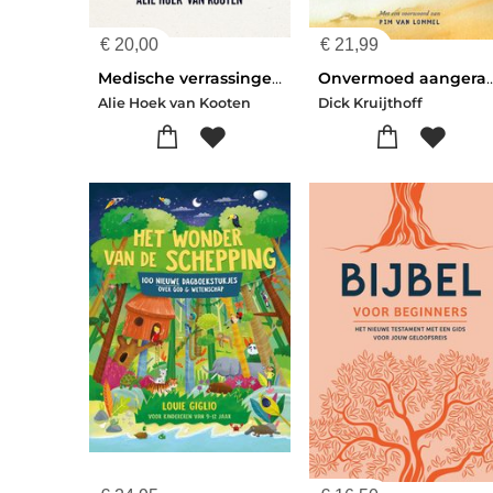
€
20,00
€
21,99
Medische verrassingen in de Bijbel
Onvermoed aang
Alie Hoek van Kooten
Dick Kruijthoff