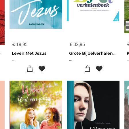
€
19,95
€
32,95
e
Leven Met Jezus
Grote Bijbelverhalenboek
K
...
...
..