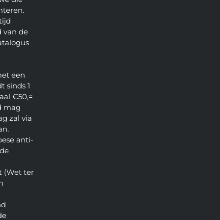
nteren.
ijd
 van de
atalogus
met een
t sinds 1
aal €50,=
d mag
g zal via
an.
pese anti-
 de
 (Wet ter
n
nd
de