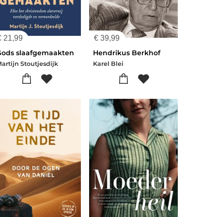
€
21,99
€
39,99
Gods slaafgemaakten
Hendrikus Berkhof
artijn Stoutjesdijk
Karel Blei