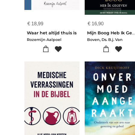
€
18,99
€
16,90
Waar het altijd thuis is
Mijn Boog Heb Ik Gegeven
Rozemijn Aalpoel
Boven, Ds. B.j. Van