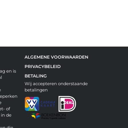
ALGEMENE VOORWAARDEN
PRIVACYBELEID
ag en is
BETALING
l
Wij accepteren onderstaande
e
betalingen
beperken
e
t- of
 in de
we die