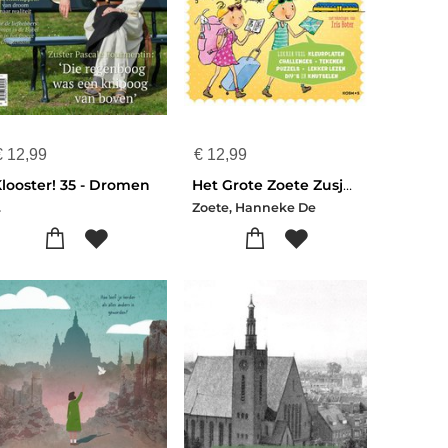
€
12,99
€
12,99
looster! 35 - Dromen
Het Grote Zoete Zusjes Vakantieboek 6
.
Zoete, Hanneke De