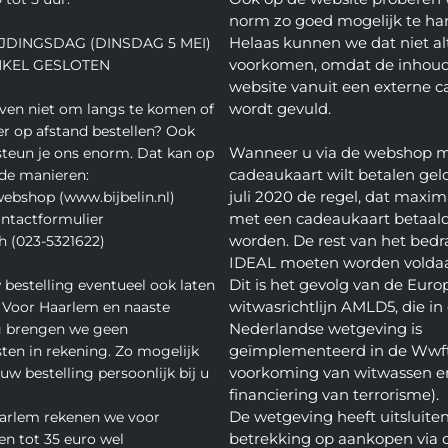
norm zo goed mogelijk te ha
Helaas kunnen we dat niet alt
JDINGSDAG (DINSDAG 5 MEI)
voorkomen, omdat de inhoud
NKEL GESLOTEN
website vanuit een externe c
wordt gevuld.
even niet om langs te komen of
ver op afstand bestellen? Ook
Wanneer u via de webshop 
teun je ons enorm. Dat kan op
cadeaukaart wilt betalen geld
de manieren:
juli 2020 de regel, dat maxim
webshop (www.bijbelin.nl)
met een cadeaukaart betaal
ontactformulier
worden. De rest van het bedra
h (023-5321622)
IDEAL moeten worden volda
Dit is het gevolg van de Euro
 bestelling eventueel ook laten
witwasrichtlijn AMLD5, die in
 Voor Haarlem en naaste
Nederlandse wetgeving is
 brengen we geen
geïmplementeerd in de Wwft
ten in rekening. Zo mogelijk
voorkoming van witwassen e
w bestelling persoonlijk bij u
financiering van terrorisme).
De wetgeving heeft uitsluite
arlem rekenen we voor
betrekking op aankopen via 
en tot 35 euro wel