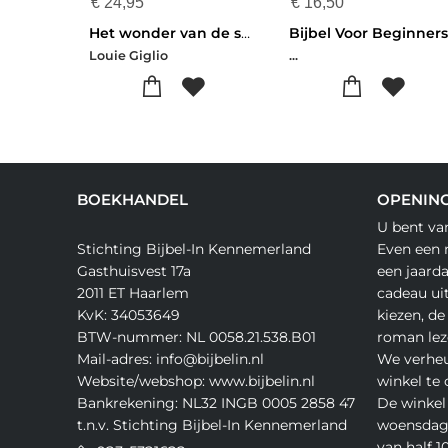
€
24,95
€
16,50
Het wonder van de schepping
Bijbel Voor Beginners
Louie Giglio
...
BOEKHANDEL
OPENING
U bent va
Stichting Bijbel-In Kennemerland
Even een 
Gasthuisvest 17a
een jaard
2011 ET Haarlem
cadeau ui
KvK: 34053649
kiezen, de
BTW-nummer: NL 0058.21.538.B01
roman lez
Mail-adres: info@bijbelin.nl
We verheu
Website/webshop: www.bijbelin.nl
winkel te
Bankrekening: NL32 INGB 0005 2858 47
De winkel 
t.n.v. Stichting Bijbel-In Kennemerland
woensdag,
van half 10