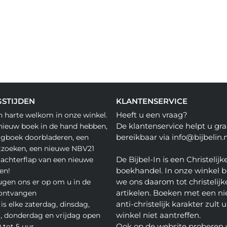
STIJDEN
KLANTENSERVICE
Heeft u een vraag?
n harte welkom in onze winkel.
De klantenservice helpt u gra
nieuw boek in de hand hebben,
bereikbaar via info@bijbelin.n
agboek doorbladeren, een
tzoeken, een nieuwe NBV21
De Bijbel-In is een Christelijk
 achterflap van een nieuwe
boekhandel. In onze winkel 
en!
we ons daarom tot christelijk
gen ons er op om u in de
artikelen. Boeken met een nie
 ontvangen
anti-christelijk karakter zult u
is elke zaterdag, dinsdag,
winkel niet aantreffen.
 donderdag en vrijdag open
Ook op de website proberen 
 tot 5 uur.