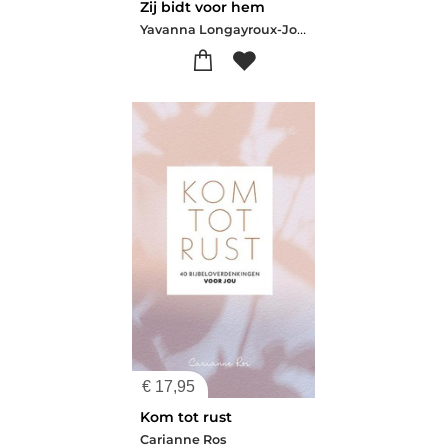
Zij bidt voor hem
Yavanna Longayroux-Joel Longayroux
€
17,95
Kom tot rust
Carianne Ros