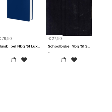
€
79,50
€
27,50
Huisbijbel Nbg '51 Luxe Editie
Schoolbijbel Nbg '51 Soepele Band Zwart
.
...