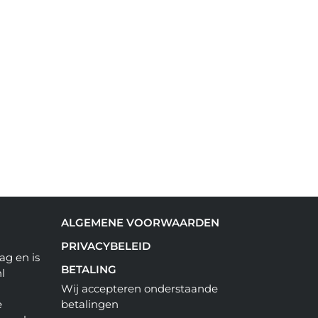
ALGEMENE VOORWAARDEN
PRIVACYBELEID
ag en is
BETALING
l
Wij accepteren onderstaande
e
betalingen