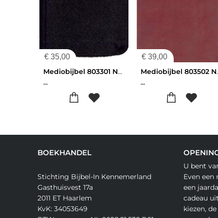
€
35,00
€
39,00
Mediobijbel 803301 Nbg Kunstleer Kleursn
Mediobijbel 803
...
...
BOEKHANDEL
OPENING
U bent va
Stichting Bijbel-In Kennemerland
Even een 
Gasthuisvest 17a
een jaard
2011 ET Haarlem
cadeau ui
KvK: 34053649
kiezen, de