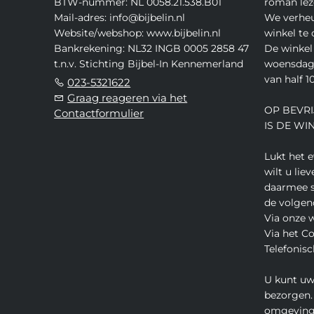
BTW-nummer: NL 0058.21.538.B01
roman lez
Mail-adres: info@bijbelin.nl
We verheu
Website/webshop: www.bijbelin.nl
winkel te
Bankrekening: NL32 INGB 0005 2858 47
De winkel 
t.n.v. Stichting Bijbel-In Kennemerland
woensdag,
van half 10
023-5321622
Graag reageren via het
OP BEVRI
Contactformulier
IS DE WI
Lukt het 
wilt u lie
daarmee s
de volgen
Via onze 
Via het C
Telefonisc
U kunt uw
bezorgen.
omgeving