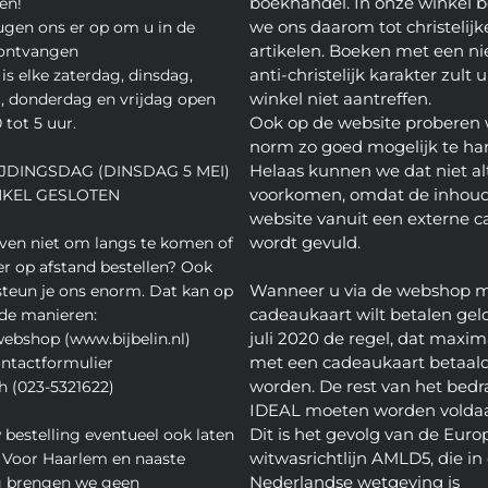
boekhandel. In onze winkel 
en!
we ons daarom tot christelijk
gen ons er op om u in de
artikelen. Boeken met een nie
 ontvangen
anti-christelijk karakter zult u
is elke zaterdag, dinsdag,
winkel niet aantreffen.
 donderdag en vrijdag open
Ook op de website proberen 
 tot 5 uur.
norm zo goed mogelijk te ha
Helaas kunnen we dat niet alt
JDINGSDAG (DINSDAG 5 MEI)
voorkomen, omdat de inhoud
NKEL GESLOTEN
website vanuit een externe c
wordt gevuld.
even niet om langs te komen of
ver op afstand bestellen? Ook
Wanneer u via de webshop 
teun je ons enorm. Dat kan op
cadeaukaart wilt betalen geld
de manieren:
juli 2020 de regel, dat maxim
webshop (www.bijbelin.nl)
met een cadeaukaart betaal
ontactformulier
worden. De rest van het bedra
h (023-5321622)
IDEAL moeten worden volda
Dit is het gevolg van de Euro
 bestelling eventueel ook laten
witwasrichtlijn AMLD5, die in
 Voor Haarlem en naaste
Nederlandse wetgeving is
 brengen we geen