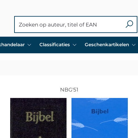
ekhandelaar
Classificaties
Geschenkartikelen
NBG'51