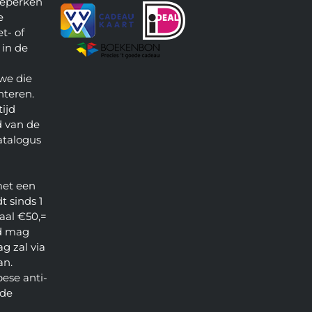
beperken
e
t- of
 in de
we die
nteren.
ijd
 van de
atalogus
met een
t sinds 1
aal €50,=
d mag
g zal via
an.
pese anti-
 de