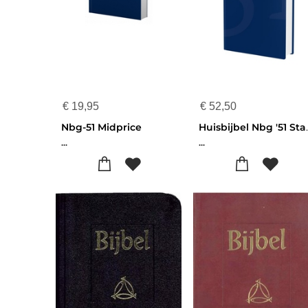
€
19,95
€
52,50
Nbg-51 Midprice
Huisbijbel
...
...