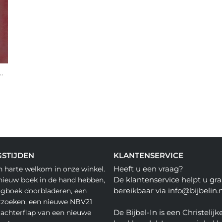
502 Nbg Bruin Viva Goudsn
STIJDEN
KLANTENSERVICE
Heeft u een vraag?
n harte welkom in onze winkel.
De klantenservice helpt u gra
nieuw boek in de hand hebben,
bereikbaar via info@bijbelin.n
agboek doorbladeren, een
tzoeken, een nieuwe NBV21
De Bijbel-In is een Christelijk
 achterflap van een nieuwe