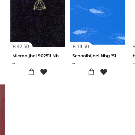
€
42,50
€
14,50
 Nbg '51 Standaard
Microbijbel 902511 Nbg Zwart Ps 29g Kuns
Schoolbijbel Nbg '51 Aren Blauw
...
...
..