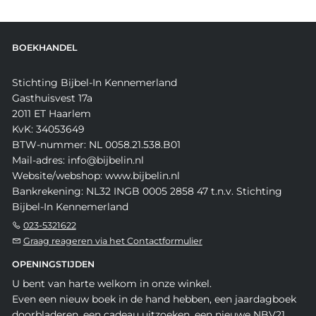
BOEKHANDEL
Stichting Bijbel-In Kennemerland
Gasthuisvest 17a
2011 ET Haarlem
KvK: 34053649
BTW-nummer: NL 0058.21.538.B01
Mail-adres: info@bijbelin.nl
Website/webshop: www.bijbelin.nl
Bankrekening: NL32 INGB 0005 2858 47 t.n.v. Stichting
Bijbel-In Kennemerland
023-5321622
Graag reageren via het Contactformulier
OPENINGSTIJDEN
U bent van harte welkom in onze winkel.
Even een nieuw boek in de hand hebben, een jaardagboek
doorbladeren, een cadeau uitzoeken, een nieuwe NBV21