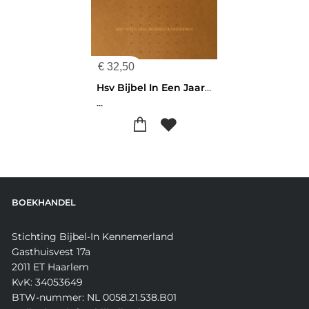
€
32,50
Hsv Bijbel In Een Jaar - Bruin
...
BOEKHANDEL
Stichting Bijbel-In Kennemerland
Gasthuisvest 17a
2011 ET Haarlem
KvK: 34053649
BTW-nummer: NL 0058.21.538.B01