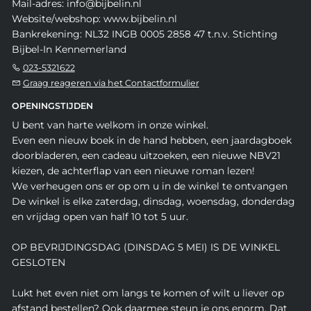
Mail-adres: info@bijbelin.nl
Website/webshop: www.bijbelin.nl
Bankrekening: NL32 INGB 0005 2858 47 t.n.v. Stichting
Bijbel-In Kennemerland
023-5321622
Graag reageren via het Contactformulier
OPENINGSTIJDEN
U bent van harte welkom in onze winkel.
Even een nieuw boek in de hand hebben, een jaardagboek
doorbladeren, een cadeau uitzoeken, een nieuwe NBV21
kiezen, de achterflap van een nieuwe roman lezen!
We verheugen ons er op om u in de winkel te ontvangen
De winkel is elke zaterdag, dinsdag, woensdag, donderdag
en vrijdag open van half 10 tot 5 uur.
OP BEVRIJDINGSDAG (DINSDAG 5 MEI) IS DE WINKEL
GESLOTEN
Lukt het even niet om langs te komen of wilt u liever op
afstand bestellen? Ook daarmee steun je ons enorm. Dat