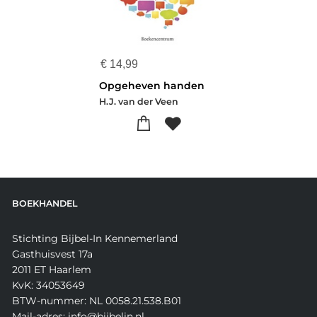
€
14,99
Opgeheven handen
H.J. van der Veen
BOEKHANDEL
Stichting Bijbel-In Kennemerland
Gasthuisvest 17a
2011 ET Haarlem
KvK: 34053649
BTW-nummer: NL 0058.21.538.B01
Mail-adres: info@bijbelin.nl