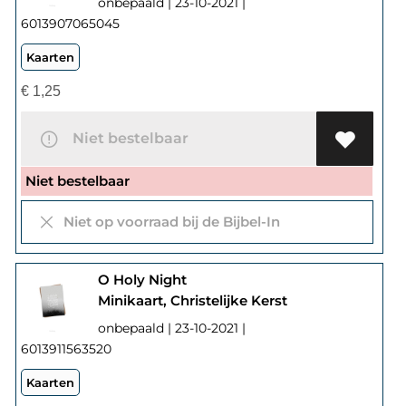
onbepaald | 23-10-2021 |
6013907065045
Kaarten
€
1,25
Niet bestelbaar
Niet bestelbaar
Niet op voorraad bij de Bijbel-In
O Holy Night
Minikaart, Christelijke Kerst
onbepaald | 23-10-2021 |
6013911563520
Kaarten