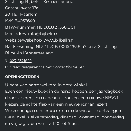
Stichting Bijbel-In Kennemerland
Gasthuisvest 17a
2011 ET Haarlem
KvK: 34053649
BTW-nummer: NL 0058.21.538.B01
Mail-adres: info@bijbelin.nl
Website/webshop: www.bijbelin.nl
Bankrekening: NL32 INGB 0005 2858 47 t.n.v. Stichting
Bijbel-In Kennemerland
023-5321622
Graag reageren via het Contactformulier
OPENINGSTIJDEN
U bent van harte welkom in onze winkel.
Even een nieuw boek in de hand hebben, een jaardagboek
doorbladeren, een cadeau uitzoeken, een nieuwe NBV21
kiezen, de achterflap van een nieuwe roman lezen!
We verheugen ons er op om u in de winkel te ontvangen
De winkel is elke zaterdag, dinsdag, woensdag, donderdag
en vrijdag open van half 10 tot 5 uur.