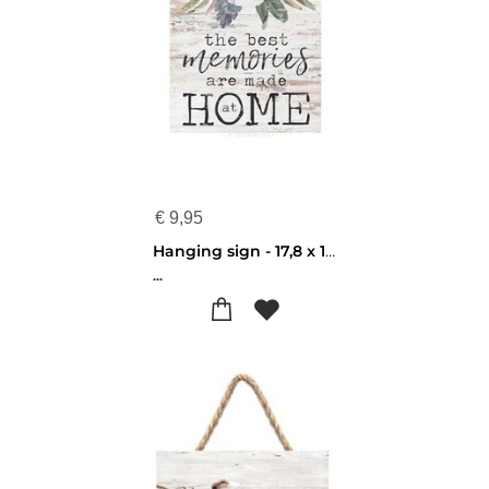
€
9,95
Hanging sign - 17,8 x 17,8 cm - The best memories are made at home - 656200337776
...