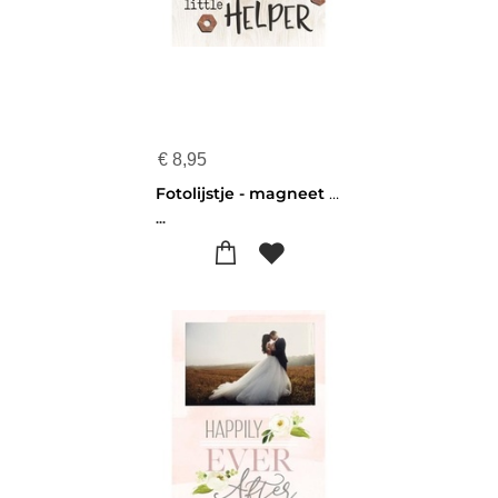
€
8,95
Fotolijstje - magneet - Grandpa's little helper - 656200972618
...