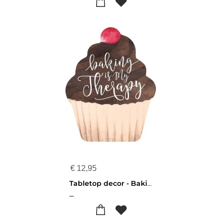
€
12,95
Tabletop decor - Baking is my therapy - 656200983201
...