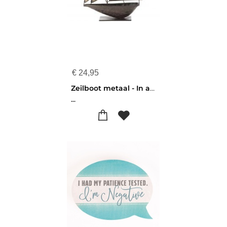
€
24,95
Zeilboot metaal - In all your ways
...