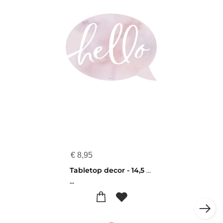
€
8,95
Tabletop decor - 14,5 x 10,5 cm - Hello - 656200968567
...