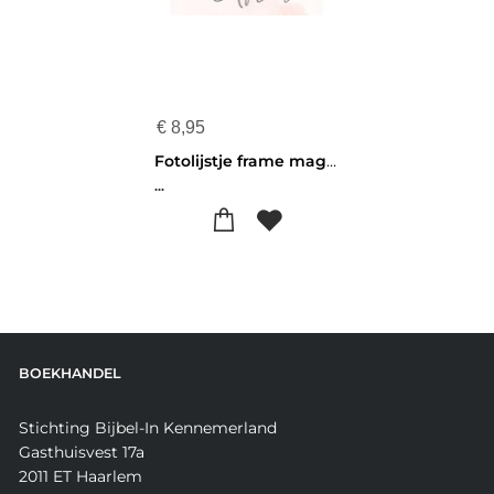
€
8,95
Fotolijstje frame magneet - Happily ever after - 656200972571
...
BOEKHANDEL
Stichting Bijbel-In Kennemerland
Gasthuisvest 17a
2011 ET Haarlem