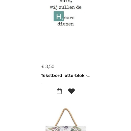
€
3,50
Tekstbord letterblok - Ik en mijn huis zullen de Heere dienen - HG5164
...