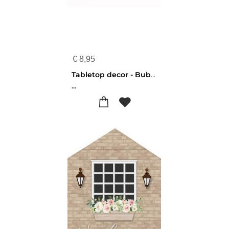
€
8,95
Tabletop decor - Bubble - I had my patience tested - 656200968673
...