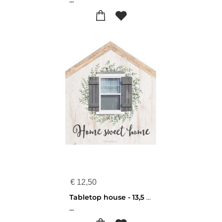
...
€
12,50
Tabletop house - 13,5 x 15 cm - Home sweet home - 656200928035
...