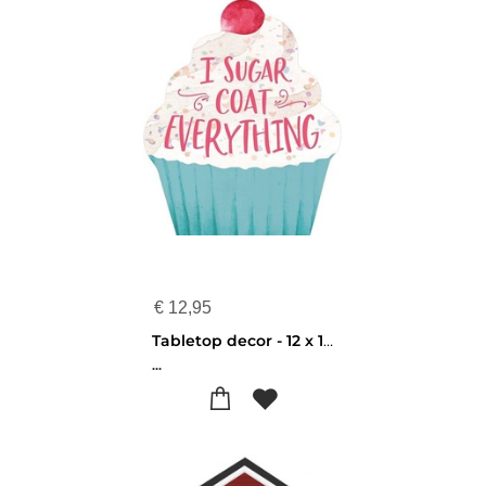
€
12,95
Tabletop decor - 12 x 15 cm - I sugar coat everything - 656200983218
...