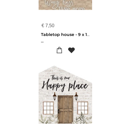
€
7,50
Tabletop house - 9 x 11,5 cm - Worry less live more - 656200927755
...