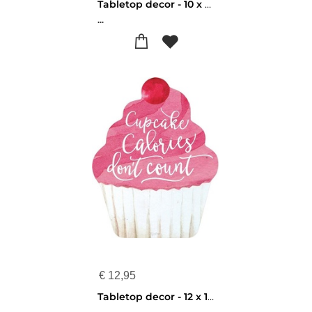
Tabletop decor - 10 x 14,5 cm - Words can''t espresso how much you bean - 656200983164
...
€
12,95
Tabletop decor - 12 x 15 cm - Cupcake Calories don't count - 656200983225