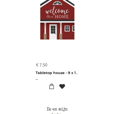
€
7,50
Tabletop house - 9 x 11,5 cm - Welcome Home - 656200927762
...