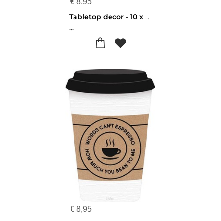
€
8,95
Tabletop decor - 10 x 14,5 cm - Better Latte than never - 656200983140
...
€
8,95