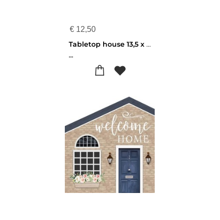
€
12,50
Tabletop house 13,5 x 15 cm - This is our happy place - 656200928301
...