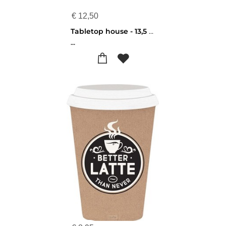
€
12,50
Tabletop house - 13,5 x 15 cm - Welcome home - 656200928295
...