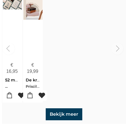
€
€
16,95
19,99
52 memorisatiekaarten
De kracht van memorisatie
Priscilla Docter-Joanneke Koster
...
Bekijk meer