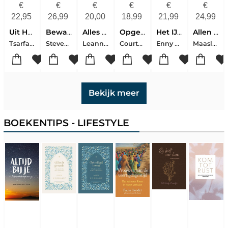
€
€
€
€
€
€
22,95
26,99
20,00
18,99
21,99
24,99
Uit Het Verre Noorden Deel 3 Nir Tavor
Bewaker van bedrog
Alles geef ik jou
Opgescheept met jou
Het IJzeren Veulen
Allen Die Vermoeid En Belast Zijn
Tsarfati, Amir
Steven James
Leanne Pots-Dineke Epping
Courtney Walsh
Enny de Bruijn
Maasland, Rokus
Bekijk meer
BOEKENTIPS - LIFESTYLE