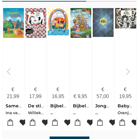
€
€
€
€
€
21,99
17,99
16,95
€
9,95
57,00
19,95
Samen sterk
De stinkende verrassing
Bijbelverhalen Voor Peuters
Bijbelbeestenboel
Jongerenbijbel Bgt
Babybijbel Deel 2
Ina van der Beek
Willeke Brouwer
Oranje, Corien
...
...
...