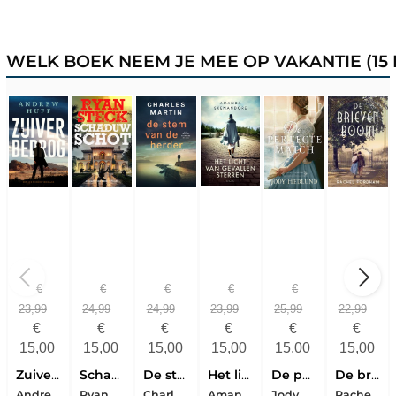
WELK BOEK NEEM JE MEE OP VAKANTIE (15 E
€
€
€
€
€
€
23,99
24,99
24,99
23,99
25,99
22,99
€
€
€
€
€
€
15,00
15,00
15,00
15,00
15,00
15,00
Zuiver bedrog
Schaduwschot
De stem van de herder
Het licht van gevallen sterren
De perfecte match
De brievenboom
Andrew Huff
Ryan Steck
Charles Martin
Amanda Skenandore
Jody Hedlund
Rachel Fordham