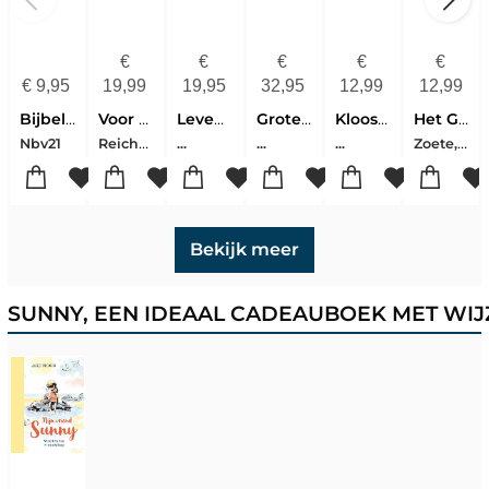
€
€
€
€
€
€
9,95
19,99
19,95
32,95
12,99
12,99
Bijbelcursus
Voor Een Tijd Als Deze
Leven Met Jezus
Grote Bijbelverhalenboek
Klooster! 35 - Dromen
Het Grote Zoete Zusjes Vakantieboek 6
Reichel, Hanna
Zoete, Hanneke De
Nbv21
...
...
...
Bekijk meer
SUNNY, EEN IDEAAL CADEAUBOEK MET WI