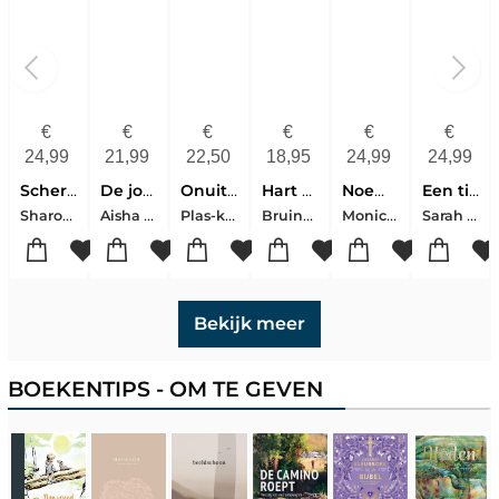
€
€
€
€
€
€
24,99
21,99
22,50
18,95
24,99
24,99
Scherven van licht
De jongen die de vuurvliegjes volgde
Onuitputtelijke Liefde
Hart Voor China Dl. 1
Noem mijn naam
Een tijd als deze
Sharon Garlough Brown
Aisha Hassan
Plas-kuipers, Janneke
Bruins-bouter, Anne
Monica Nieuwenhuijse
Sarah van der Maas
Bekijk meer
BOEKENTIPS - OM TE GEVEN