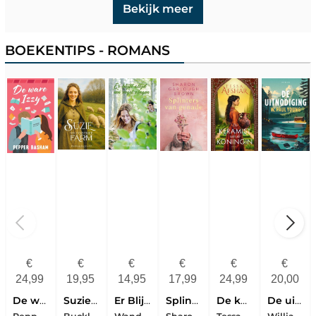
Bekijk meer
BOEKENTIPS - ROMANS
€
€
€
€
€
€
24,99
19,95
14,95
17,99
24,99
20,00
De ware Izzy
Suzie Van Cobtreefarm
Er Blijft Altijd Een Vogel Zingen
Splinters van genade
De keramist van de koningin
De uitnodiging