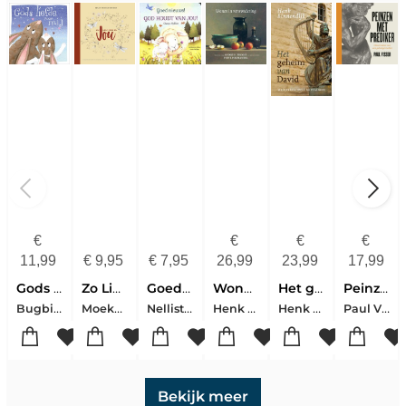
€
€
€
€
11,99
€
9,95
€
7,95
26,99
23,99
17,99
Gods Liefde Voor Mij Kartonboek
Zo Lief Heb Ik Jou
Goed Nieuws! God Houdt Van Jou
Wonen in verwondering
Het geheim van David
Peinzen met Prediker
Bugbird, Tim
Moekestorm, Irma
Nellist, Glenys
Henk Helmantel-André F. Troost
Henk Binnendijk
Paul Visser
Bekijk meer