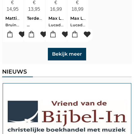
€
€
€
€
14,95
13,95
16,99
18,99
Mattie De Bruine Agenda 2027
Terdege Agenda 2027
Max Lucado Agenda 2027 - Klein
Max Lucado Agenda 2027 - Groot
Bruine, Mattie, De
Lucado, Max
Lucado, Max
...
Bekijk meer
NIEUWS