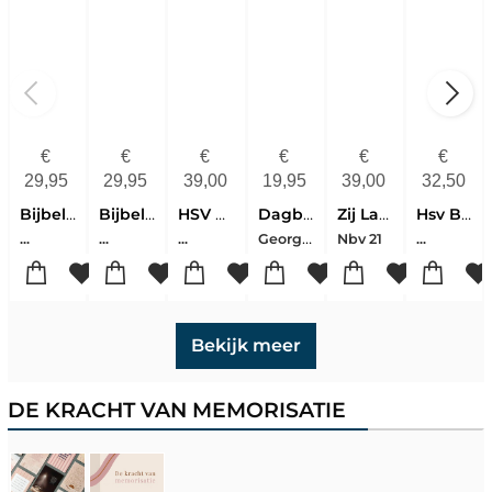
€
€
€
€
€
€
29,95
29,95
39,00
19,95
39,00
32,50
Bijbel Bgt In Een Jaar
Bijbel Nbv21 In Een Jaar
HSV Bijbel in een jaar voor vrouwen
Dagboek Voor Een Vrouw Naar Gods Hart
Zij Lacht Bijbel In Een Jaar
Hsv Bijbel In Een Jaar - Bruin
George, Elizabeth
...
...
...
Nbv 21
...
Bekijk meer
DE KRACHT VAN MEMORISATIE