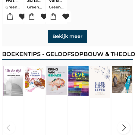
Wat Niet Gezegd Werd
Schaduwen In De Witte Stad
Versluierd In Rook
Green, Amy Lynn
Green, Jocelyn
Green, Jocelyn
Bekijk meer
BOEKENTIPS - GELOOFSOPBOUW & THEOLO