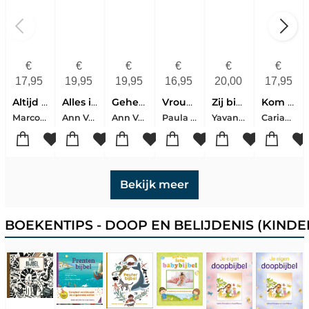
€
€
€
€
€
€
17,95
19,95
19,95
16,95
20,00
17,95
Altijd bij je
Alles is genade
Geheiligd leven
Vrouwen van de veertigdagentijd
Zij bidt voor hem
Kom tot rust
Marco van der Straten
Ann Voskamp
Ann Voskamp
Paula Gooder
Yavanna Longayroux-Joel Longayroux
Carianne Ros
Bekijk meer
BOEKENTIPS - DOOP EN BELIJDENIS (KINDE