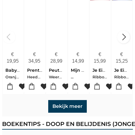
€
€
€
€
€
€
19,95
34,95
28,99
14,99
15,99
15,25
Babybijbel Deel 2
Prentenbijbel (2023)
Peuterbijbel
Mijn Eigen Foto Babybijbel
Je Eigen Doopbijbel Meisje
Je Eigen Doopbijbel Jongen
Oranje, Corien
Heede, Sylvia Vanden
Weerd, Willemijn De Berge, Marieke Ten
Ribbons, Lizzie
Ribbons, Lizzie
...
Bekijk meer
BOEKENTIPS - DOOP EN BELIJDENIS (JON