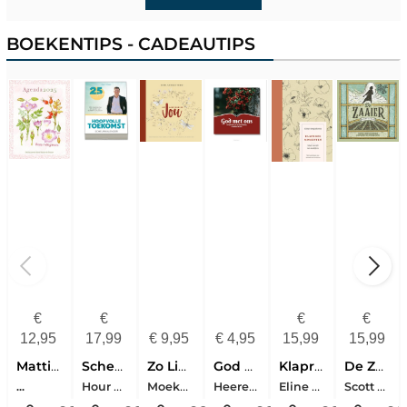
BOEKENTIPS - CADEAUTIPS
€
€
€
€
12,95
17,99
€
9,95
€
4,95
15,99
15,99
Mattie Agenda 2025
Scheurkalender Hoopvolle Toekomst
Zo Lief Heb Ik Jou
God Met Ons
Klaproosmomenten
De Zaaier
Hour Of Power
Moekestorm, Irma
Heerens, Danielle
Eline Hoogenboom
Scott James
...