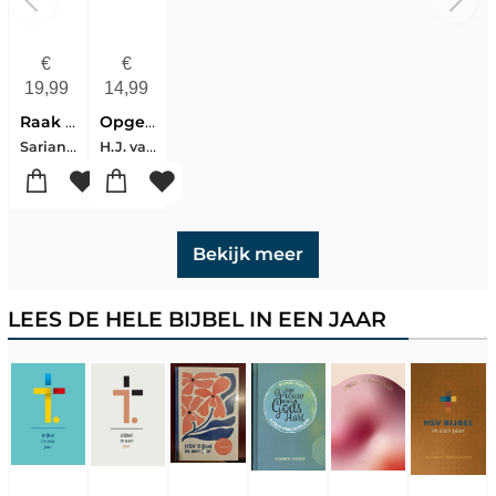
€
€
19,99
14,99
Raak me
Opgeheven handen
Sarianne van Dalen-Willemijn de Weerd
H.J. van der Veen
Bekijk meer
LEES DE HELE BIJBEL IN EEN JAAR