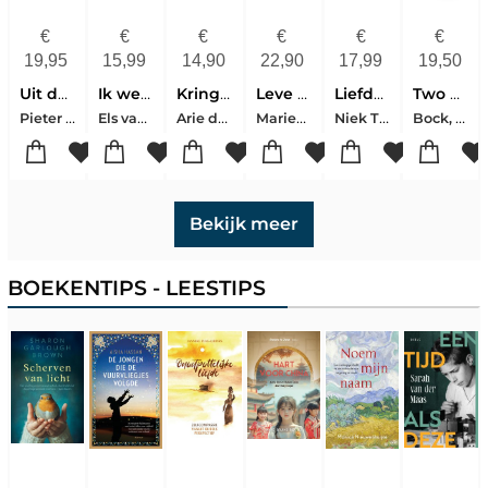
€
€
€
€
€
€
19,95
15,99
14,90
22,90
17,99
19,50
Uit de tijd
Ik wens je al het goede
Kring van genade
Leve het schuldgevoel
Liefde, lijden, leven
Two States For Two Peoples
Pieter Both
Els van Dijk
Arie de Rover
Marieke Meijer
Niek Tramper
Bock, Wolfgang
Bekijk meer
BOEKENTIPS - LEESTIPS