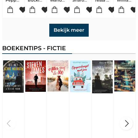
Pepper Basham
Buckland, Hannah
Wander, Nelleke
Sharon Garlough Brown
Tessa Afshar
William Paul Young
Bekijk meer
BOEKENTIPS - FICTIE