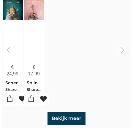
€
€
24,99
17,99
Scherven van licht
Splinters van genade
Sharon Garlough Brown
Sharon Garlough Brown
Bekijk meer