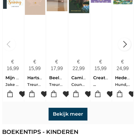
€
€
€
€
€
€
16,99
15,99
17,99
22,99
15,99
24,99
Mijn vriend Sunny
Hartstocht
Beeldschoon
Camino Roept
Creatief kleurboek bij de Bijbel
Heden Een Tuin Vol Vreugde
Jake Biggin
Treurniet,-noteboom, Willianne
Treurniet-noteboom, Willianne
Counet, Patrick Chatelion
Hund, Marjolein
...
Bekijk meer
BOEKENTIPS - KINDEREN